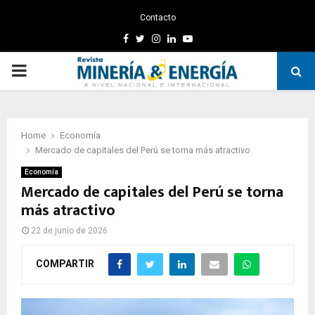
Contacto
Facebook
Twitter
Instagram
Linkedin
Youtube
PRIMARY
MENU
Home
Economía
Mercado de capitales del Perú se torna más atractivo
Economía
Mercado de capitales del Perú se torna
más atractivo
22 de junio de 2026
COMPARTIR