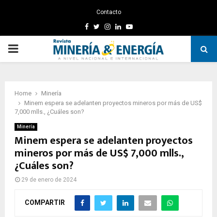
Contacto
Facebook
Twitter
Instagram
Linkedin
Youtube
PRIMARY
MENU
Home
Minería
Minem espera se adelanten proyectos mineros por más de US$
7,000 mlls., ¿Cuáles son?
Minería
Minem espera se adelanten proyectos
mineros por más de US$ 7,000 mlls.,
¿Cuáles son?
29 de enero de 2024
COMPARTIR