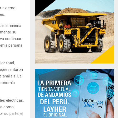
r externo
es.
de la minería
almente su
iva continuar
nomía peruana
or total,
representaron
 análisis. La
 economía
es eléctricas,
cia como
r su parte, el