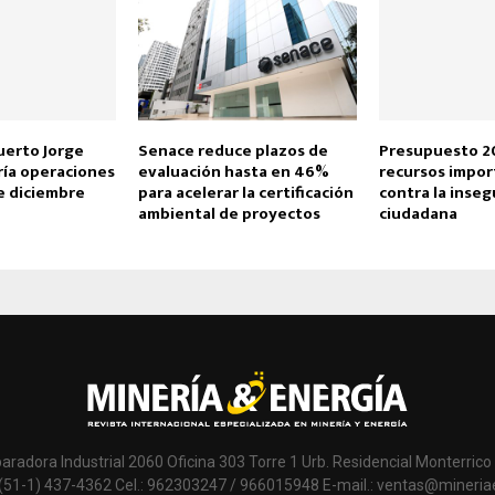
erto Jorge
Senace reduce plazos de
Presupuesto 2
ría operaciones
evaluación hasta en 46%
recursos impor
e diciembre
para acelerar la certificación
contra la inseg
ambiental de proyectos
ciudadana
paradora Industrial 2060 Oficina 303 Torre 1 Urb. Residencial Monterrico 
 (51-1) 437-4362 Cel.: 962303247 / 966015948 E-mail.: ventas@mineri