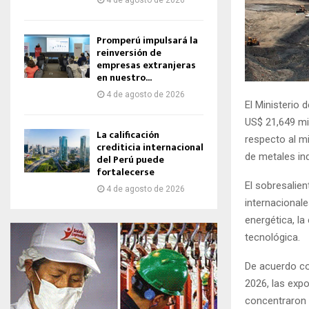
4 de agosto de 2026
Promperú impulsará la
reinversión de
empresas extranjeras
en nuestro...
4 de agosto de 2026
El Ministerio
US$ 21,649 mi
La calificación
respecto al m
crediticia internacional
de metales ind
del Perú puede
fortalecerse
El sobresalien
4 de agosto de 2026
internacionale
energética, la
tecnológica.
De acuerdo co
2026, las exp
concentraron e