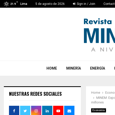
C
Lima
5 de agosto de 2026
Sign in / Join
Contact
21.9
HOME
MINERÍA
ENERGÍA
NUESTRAS REDES SOCIALES
Home
Econo
MINEM: Expor
millones
Economía