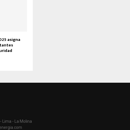
025 asigna
tantes
uridad
- Lima - La Molina
aenergia.com