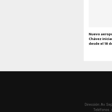
Nuevo aeropu
Chávez inicia
desde el 18 d
Dirección: Av. Se
Teléfonos.: