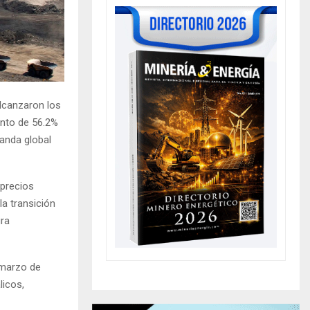
alcanzaron los
ento de 56.2%
anda global
 precios
la transición
ura
 marzo de
licos,