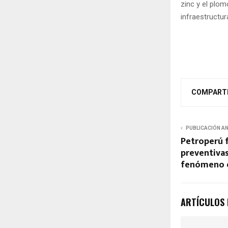
zinc y el plo
infraestructu
COMPART
PUBLICACIÓN A
Petroperú f
preventivas
fenómeno e
ARTÍCULOS