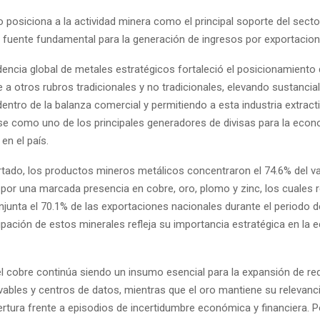
 posiciona a la actividad minera como el principal soporte del secto
 fuente fundamental para la generación de ingresos por exportacion
encia global de metales estratégicos fortaleció el posicionamiento 
 a otros rubros tradicionales y no tradicionales, elevando sustanci
dentro de la balanza comercial y permitiendo a esta industria extract
e como uno de los principales generadores de divisas para la eco
 en el país.
rtado, los productos mineros metálicos concentraron el 74.6% del val
 por una marcada presencia en cobre, oro, plomo y zinc, los cuales 
unta el 70.1% de las exportaciones nacionales durante el periodo de
ipación de estos minerales refleja su importancia estratégica en la
 el cobre continúa siendo un insumo esencial para la expansión de red
vables y centros de datos, mientras que el oro mantiene su relevan
rtura frente a episodios de incertidumbre económica y financiera. Po