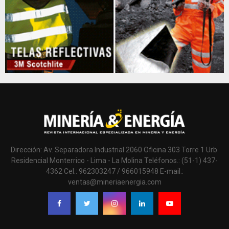
Dirección: Av. Separadora Industrial 2060 Oficina 303 Torre 1 Urb.
Residencial Monterrico - Lima - La Molina Teléfonos.: (51-1) 437-
4362 Cel.: 962303247 / 966015948 E-mail.:
ventas@mineriaenergia.com