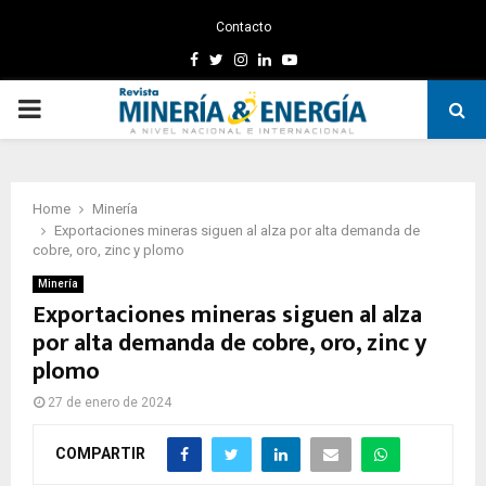
Contacto
Facebook
Twitter
Instagram
Linkedin
Youtube
PRIMARY
MENU
Home
Minería
Exportaciones mineras siguen al alza por alta demanda de
cobre, oro, zinc y plomo
Minería
Exportaciones mineras siguen al alza
por alta demanda de cobre, oro, zinc y
plomo
27 de enero de 2024
COMPARTIR