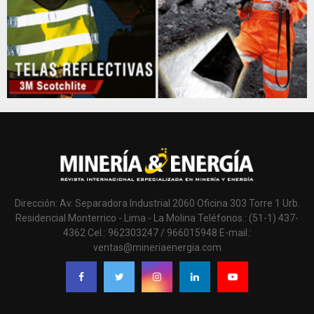
Dirección: Av. Separadora Industrial 2060 Oficina 303 Torre 1 Urb.
Residencial Monterrico - Lima - La Molina Teléfonos.: (51-1) 437-
4362 Cel.: 962303247 / 966015948 E-mail.:
ventas@mineriaenergia.com