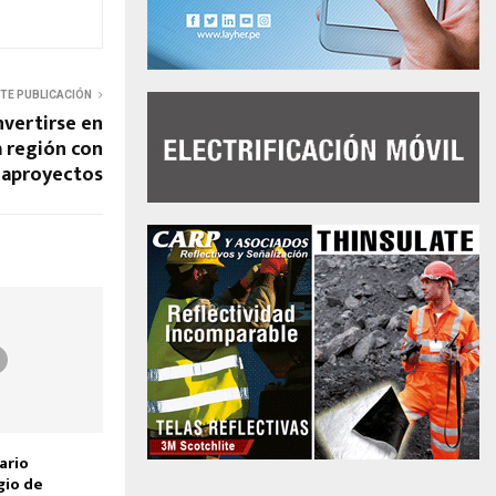
NTE PUBLICACIÓN
nvertirse en
a región con
aproyectos
ario
gio de