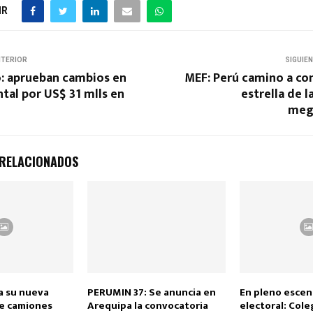
IR
NTERIOR
SIGUIE
o: aprueban cambios en
MEF: Perú camino a co
tal por US$ 31 mlls en
estrella de l
meg
 RELACIONADOS
a su nueva
PERUMIN 37: Se anuncia en
En pleno escen
e camiones
Arequipa la convocatoria
electoral: Cole