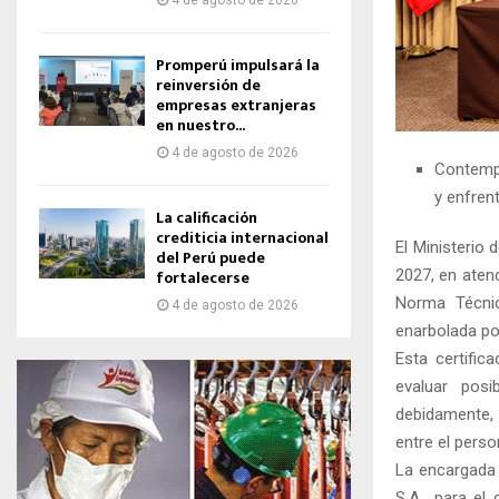
4 de agosto de 2026
Promperú impulsará la
reinversión de
empresas extranjeras
en nuestro...
4 de agosto de 2026
Contempl
y enfren
La calificación
crediticia internacional
El Ministerio
del Perú puede
fortalecerse
2027, en aten
Norma Técnic
4 de agosto de 2026
enarbolada po
Esta certific
evaluar posi
debidamente, 
entre el perso
La encargada 
S.A., para el