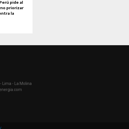
Perú pide al
no priorizar
ontra la
- Lima - La Molina
aenergia.com
V