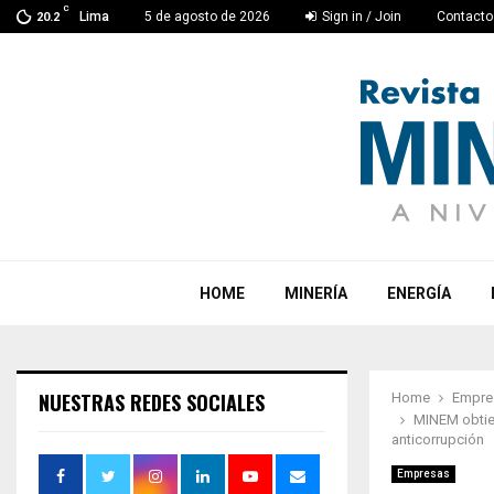
C
Lima
5 de agosto de 2026
Sign in / Join
Contacto
20.2
HOME
MINERÍA
ENERGÍA
NUESTRAS REDES SOCIALES
Home
Empre
MINEM obtien
anticorrupción
Empresas