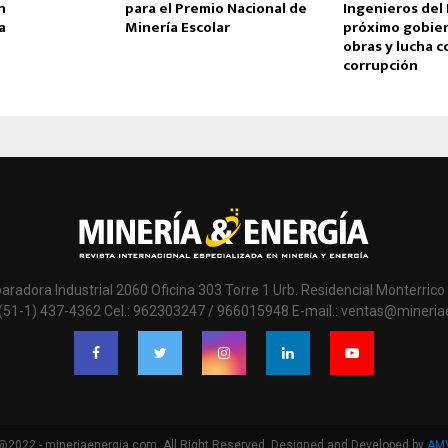
n
para el Premio Nacional de
Ingenieros del 
a
Minería Escolar
próximo gobier
obras y lucha c
corrupción
paradora Industrial 2060 Oficina 303 Torre 1 Urb. Residencial Monterrico 
 (51-1) 437-4362 Cel.: 962303247 / 966015948 E-mail.: ventas@mineri
@2022 - mineriaenergia.com. All Right Reserved. Designed and Developed by
AM