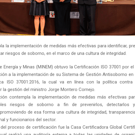
a la implementación de medidas más efectivas para identificar, prev
tar riesgos de soborno, en el marco de una cultura de integridad.
 de Energía y Minas (MINEM) obtuvo la Certificación ISO 37001 por el
ción a la implementación de su Sistema de Gestión Antisoborno en 
a ISO 37001:2016, la cual va en línea con la política contra 
r la gestión del ministro Jorge Montero Cornejo.
ación contempla la implementación de medidas más efectivas para
bles riesgos de soborno a fin de prevenirlos, detectarlos y
promoviendo de esa forma una cultura de integridad, transparenci
nal y funcionarios del sector.
del proceso de certificación fue la Casa Certificadora Global Certif
 cual realizó una auditoría externa a todas las unidades de organ