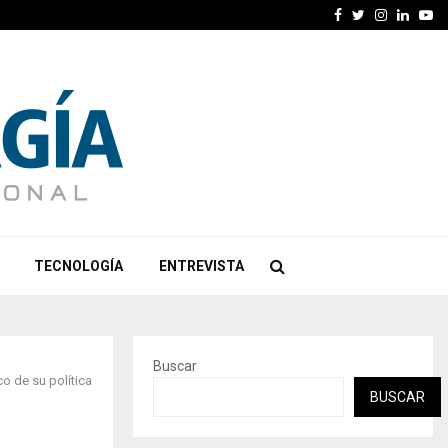
Facebook
Twitter
Instagra
Linked
Yo
TECNOLOGÍA
ENTREVISTA
Buscar
o de su política
BUSCAR