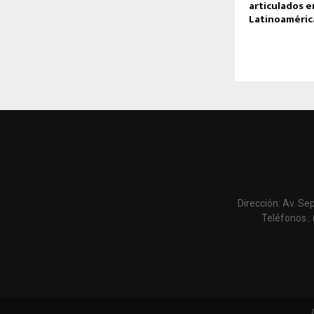
articulados e
Latinoaméric
Dirección: Av. Se
Teléfonos.: