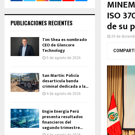
MINEM 
ISO 37
PUBLICACIONES RECIENTES
de su p
29 de diciemb
Tim Shea es nombrado
CEO de Glencore
Technology
COMPART
5 de agosto de 2026
San Martín: Policía
desarticula banda
criminal dedicada a la...
4 de agosto de 2026
Engie Energía Perú
presenta resultados
financieros del
segundo trimestre...