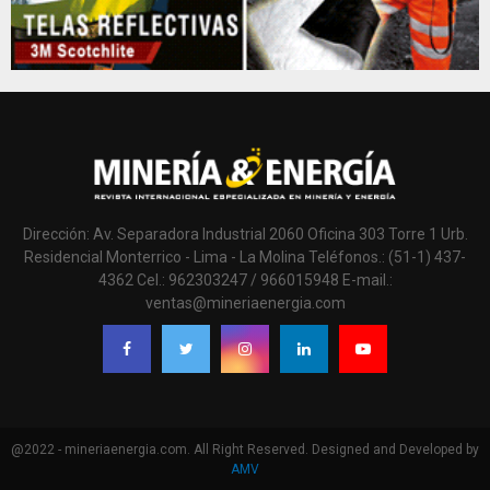
Dirección: Av. Separadora Industrial 2060 Oficina 303 Torre 1 Urb.
Residencial Monterrico - Lima - La Molina Teléfonos.: (51-1) 437-
4362 Cel.: 962303247 / 966015948 E-mail.:
ventas@mineriaenergia.com
@2022 - mineriaenergia.com. All Right Reserved. Designed and Developed by
AMV