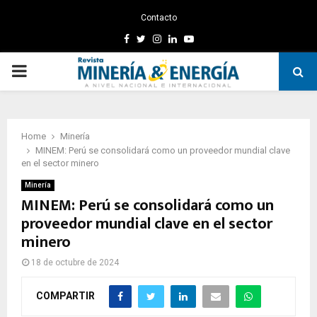
Contacto
Facebook
Twitter
Instagram
Linkedin
Youtube
PRIMARY
MENU
Home
Minería
MINEM: Perú se consolidará como un proveedor mundial clave
en el sector minero
Minería
MINEM: Perú se consolidará como un
proveedor mundial clave en el sector
minero
18 de octubre de 2024
COMPARTIR