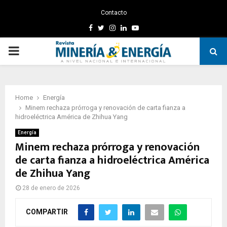
Contacto
Facebook
Twitter
Instagram
Linkedin
Youtube
PRIMARY
MENU
Home
Energía
Minem rechaza prórroga y renovación de carta fianza a
hidroeléctrica América de Zhihua Yang
Energía
Minem rechaza prórroga y renovación
de carta fianza a hidroeléctrica América
de Zhihua Yang
28 de enero de 2026
COMPARTIR