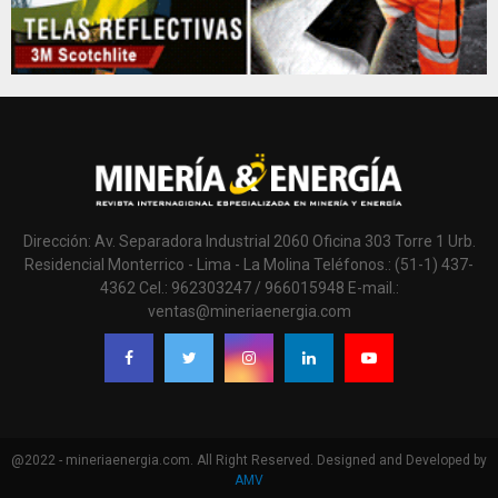
Dirección: Av. Separadora Industrial 2060 Oficina 303 Torre 1 Urb.
Residencial Monterrico - Lima - La Molina Teléfonos.: (51-1) 437-
4362 Cel.: 962303247 / 966015948 E-mail.:
ventas@mineriaenergia.com
@2022 - mineriaenergia.com. All Right Reserved. Designed and Developed by
AMV