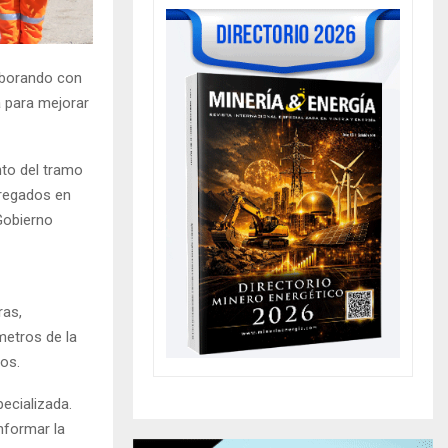
laborando con
a para mejorar
to del tramo
tregados en
Gobierno
ras,
metros de la
ros.
pecializada.
nformar la