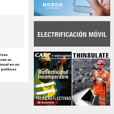
 tres
izan su
ional en un
 políticos