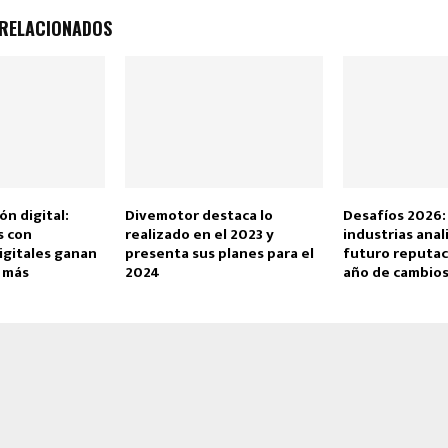
 RELACIONADOS
n digital:
Divemotor destaca lo
Desafíos 2026:
s con
realizado en el 2023 y
industrias anal
igitales ganan
presenta sus planes para el
futuro reputac
 más
2024
año de cambios