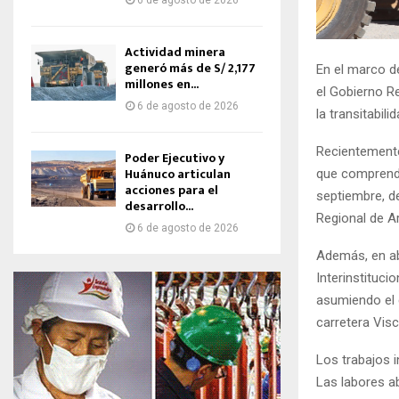
6 de agosto de 2026
Actividad minera
generó más de S/ 2,177
En el marco d
millones en...
el Gobierno Re
6 de agosto de 2026
la transitabil
Recientemente
Poder Ejecutivo y
Huánuco articulan
que comprende
acciones para el
septiembre, d
desarrollo...
Regional de A
6 de agosto de 2026
Además, en ab
Interinstituci
asumiendo el 
carretera Visc
Los trabajos i
Las labores a