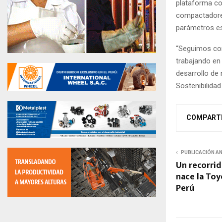
plataforma con
compactadores 
parámetros es
“Seguimos con
trabajando en 
desarrollo de
Sostenibilidad
COMPART
PUBLICACIÓN A
Un recorrid
nace la Toy
Perú