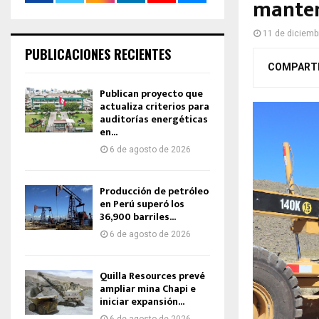
manten
11 de diciemb
PUBLICACIONES RECIENTES
COMPART
Publican proyecto que
actualiza criterios para
auditorías energéticas
en...
6 de agosto de 2026
Producción de petróleo
en Perú superó los
36,900 barriles...
6 de agosto de 2026
Quilla Resources prevé
ampliar mina Chapi e
iniciar expansión...