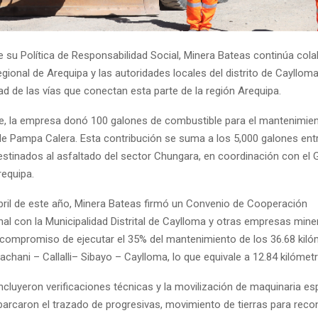
e su Política de Responsabilidad Social, Minera Bateas continúa co
gional de Arequipa y las autoridades locales del distrito de Cayllom
idad de las vías que conectan esta parte de la región Arequipa.
, la empresa donó 100 galones de combustible para el mantenimien
 Pampa Calera. Esta contribución se suma a los 5,000 galones en
estinados al asfaltado del sector Chungara, en coordinación con el 
requipa.
ril de este año, Minera Bateas firmó un Convenio de Cooperación
onal con la Municipalidad Distrital de Caylloma y otras empresas mine
compromiso de ejecutar el 35% del mantenimiento de los 36.68 kiló
achani – Callalli– Sibayo – Caylloma, lo que equivale a 12.84 kilómet
ncluyeron verificaciones técnicas y la movilización de maquinaria es
barcaron el trazado de progresivas, movimiento de tierras para reco