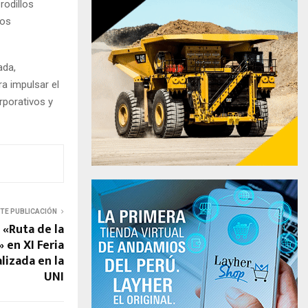
rodillos
los
ada,
ra impulsar el
rporativos y
NTE PUBLICACIÓN
«Ruta de la
 en XI Feria
lizada en la
UNI