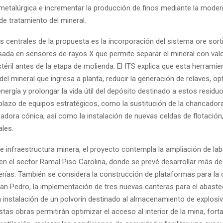
metalúrgica e incrementar la producción de finos mediante la moder
de tratamiento del mineral.
s centrales de la propuesta es la incorporación del sistema ore sort
sada en sensores de rayos X que permite separar el mineral con va
stéril antes de la etapa de molienda. El ITS explica que esta herramie
y del mineral que ingresa a planta, reducir la generación de relaves, op
rgía y prolongar la vida útil del depósito destinado a estos residuo
lazo de equipos estratégicos, como la sustitución de la chancadora
adora cónica, así como la instalación de nuevas celdas de flotació
ales.
e infraestructura minera, el proyecto contempla la ampliación de la
en el sector Ramal Piso Carolina, donde se prevé desarrollar más de
erías. También se considera la construcción de plataformas para la
an Pedro, la implementación de tres nuevas canteras para el abaste
a instalación de un polvorín destinado al almacenamiento de explosi
as obras permitirán optimizar el acceso al interior de la mina, forta