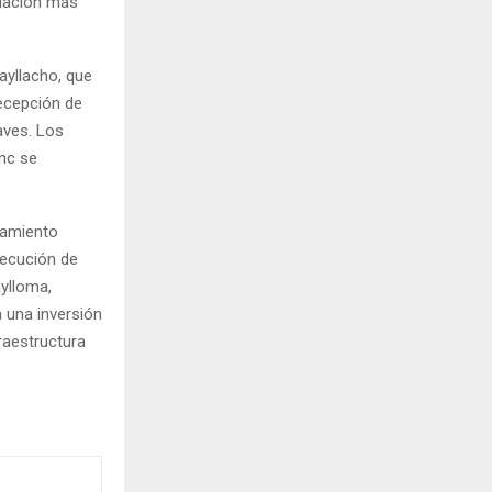
cuación más
ayllacho, que
recepción de
aves. Los
nc se
samiento
jecución de
aylloma,
a una inversión
raestructura