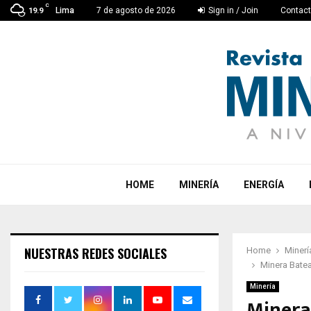
C
Lima
7 de agosto de 2026
Sign in / Join
Contac
19.9
HOME
MINERÍA
ENERGÍA
NUESTRAS REDES SOCIALES
Home
Minerí
Minera Batea
Minería
Minera