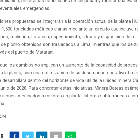
entilación, mejorar las condiciones de seguridad y facilitar una eva
e eventuales emergencias.
iones propuestas se integrarán a la operación actual de la planta Hu
 1,500 toneladas métricas diarias mediante un circuito que incluye 
ado, molienda, flotación, espesamiento, filtrado y disposición de rel
de plomo obtenidos son trasladados a Lima, mientras que los de zi
vés del puerto de Matarani.
a que los cambios no implican un aumento de la capacidad de proce
ra la planta, sino una optimización de su desempeño operativo. La e
 desarrollará dentro del horizonte de vida útil de la unidad minera C
junio de 2028. Para concretar estas iniciativas, Minera Bateas estim
millones, destinados a mejoras en planta, labores subterráneas e inf
ia.
ION.
IR