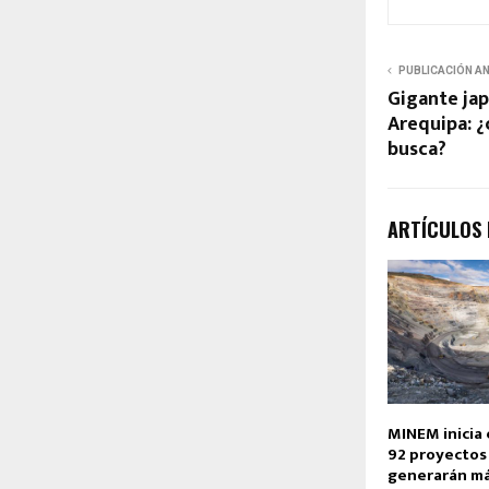
PUBLICACIÓN A
Gigante jap
Arequipa: ¿
busca?
ARTÍCULOS
MINEM inicia 
92 proyectos
generarán má