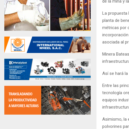
de la mina y l
La propuesta b
planta de ben
métricas por d
incorporación
asociada al p
Minera Bateas
infraestructu
Así se hará l
Entre las pri
tecnología ore
equipos indust
infraestructu
Asimismo, la 
polvorines par