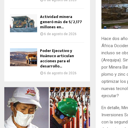
6 de agosto de 2026
Actividad minera
generó más de S/ 2,177
millones en...
6 de agosto de 2026
Hace dos años
África Occiden
Poder Ejecutivo y
incluso se ob
Huánuco articulan
(Arequipa). Si
acciones para el
desarrollo...
por Minera Bat
6 de agosto de 2026
plomo y zinc 
optimizar los
nuevas tecnol
ejecutar?
En detalle, Mi
Inversiones S
con la segund