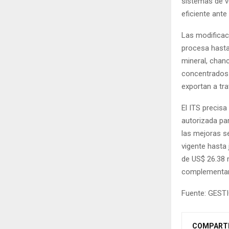
sistemas de v
eficiente ant
Las modificac
procesa hasta
mineral, chanc
concentrados 
exportan a tra
El ITS precis
autorizada pa
las mejoras se
vigente hasta 
de US$ 26.38 
complementar
Fuente: GEST
COMPART