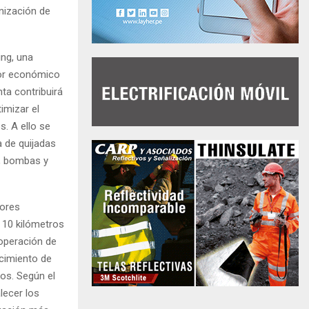
nización de
ing, una
lor económico
nta contribuirá
timizar el
s. A ello se
 de quijadas
n, bombas y
bores
 10 kilómetros
 operación de
cimiento de
vos. Según el
lecer los