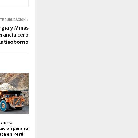
NTE PUBLICACIÓN
rgía y Minas
erancia cero
 Antisoborno
 cierra
cación para su
ata en Perú