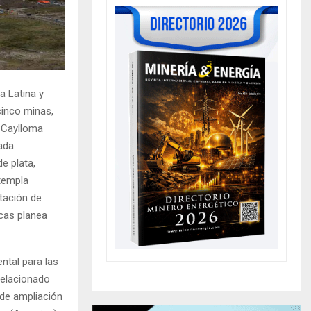
 Latina y
cinco minas,
 Caylloma
nada
e plata,
ntempla
tación de
icas planea
ntal para las
relacionado
 de ampliación