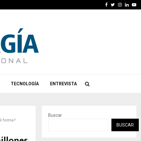
Facebook
Twitter
Instagra
Linked
Yo
TECNOLOGÍA
ENTREVISTA
Buscar
ué forma?
BUSCAR
illones