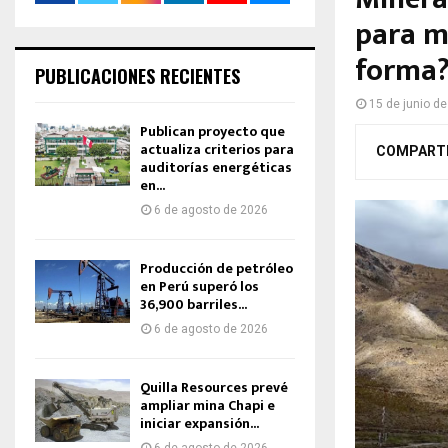
para m
forma
PUBLICACIONES RECIENTES
15 de junio d
Publican proyecto que
actualiza criterios para
COMPART
auditorías energéticas
en...
6 de agosto de 2026
Producción de petróleo
en Perú superó los
36,900 barriles...
6 de agosto de 2026
Quilla Resources prevé
ampliar mina Chapi e
iniciar expansión...