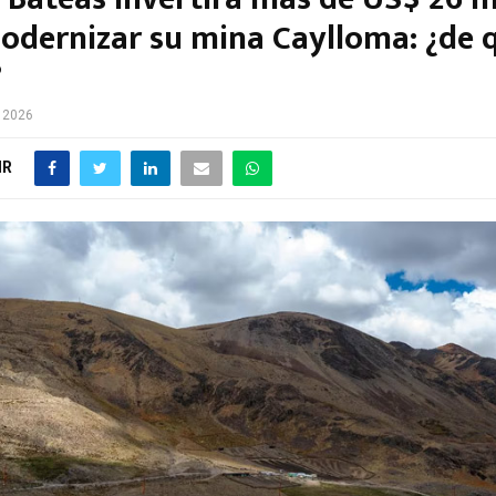
odernizar su mina Caylloma: ¿de 
?
e 2026
IR