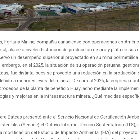
, Fortuna Mining, compañía canadiense con operaciones en América
tal, alcanzó niveles históricos de producción de oro y plata en sus 
servó un desempeño superior al proyectado en su mina polimetálica
n embargo, en el 2025, la situación de su operación peruana, gestio
eas, fue distinta, pues se proyectó una reducción en la producción d
debido a menores leyes del mineral. De cara al 2026, la empresa co
 procesos de la planta de beneficio Huayllacho mediante la implemen
ogías y mejoras en la infraestructura minera. ¿Qué medidas específ
nera Bateas presentó ante el Servicio Nacional de Certificación Ambie
ostenibles (Senace) el Octavo Informe Técnico Sustentatorio (ITS), 
a modificación del Estudio de Impacto Ambiental (EIA) del proyecto