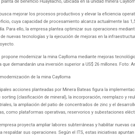
a planta de beneficio Huayllacho, ubicada en la unidad minera Cayllo
usca mejorar los procesos productivos y elevar la eficiencia operat
eficio, cuya capacidad de procesamiento alcanza actualmente las 1,
ía. Para ello, la empresa plantea optimizar sus operaciones mediant
 de nuevas tecnologías y la ejecución de mejoras en la infraestructu
royecto.
 propone modernizar la mina Caylloma mediante mejoras tecnológi
ra que demandarán una inversión superior a US$ 26 millones. Foto: A
a modernización de la mina Caylloma
ncipales acciones planteadas por Minera Bateas figura la implementac
 sorting (clasificación de mineral), la incorporación, reemplazo y re
riales, la ampliación del patio de concentrados de zinc y el desarrol
ras, como plataformas operativas, reservorios y subestaciones eléct
empresa proyecta ampliar labores subterráneas y habilitar nuevas ca
a respaldar sus operaciones. Según el ITS, estas iniciativas apuntan