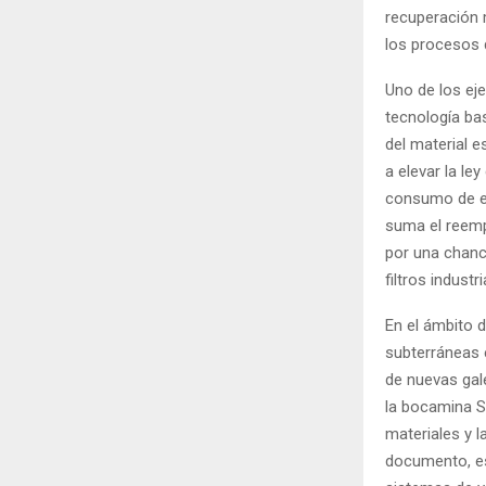
recuperación 
los procesos 
Uno de los eje
tecnología ba
del material e
a elevar la le
consumo de ene
suma el reemp
por una chanc
filtros industri
En el ámbito d
subterráneas 
de nuevas gal
la bocamina S
materiales y l
documento, est