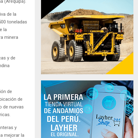
ma (Arequipa).
iva de la
500 toneladas
e la
ra minera
cas y de
ndina
ión de
ubicación de
lo de nuevas
ricas.
nteras y
 a mejorar la