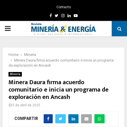
Contacto
Facebook
Twitter
Instagram
Linkedin
Youtube
PRIMARY
MENU
Home
Minería
Minera Daura firma acuerdo comunitario e inicia un programa
de exploración en Ancash
Minería
Minera Daura firma acuerdo
comunitario e inicia un programa de
exploración en Ancash
5 de abril de 2025
COMPARTIR