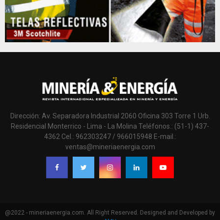
Dirección: Av. Separadora Industrial 2060 Oficina 303 Torre 1 Urb.
Residencial Monterrico - Lima - La Molina Teléfonos.: (51-1) 437-
4362 Cel.: 962303247 / 966015948 E-mail.:
ventas@mineriaenergia.com
@2022 - mineriaenergia.com. All Right Reserved. Designed and Developed by