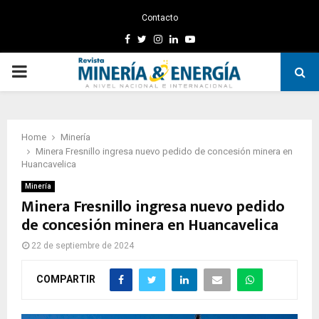
Contacto
Facebook
Twitter
Instagram
Linkedin
Youtube
PRIMARY
MENU
Home
Minería
Minera Fresnillo ingresa nuevo pedido de concesión minera en
Huancavelica
Minería
Minera Fresnillo ingresa nuevo pedido
de concesión minera en Huancavelica
22 de septiembre de 2024
COMPARTIR