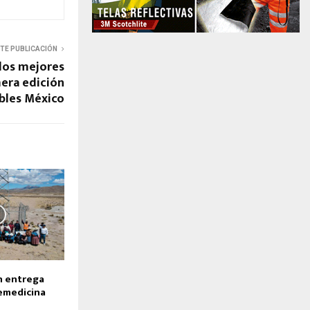
NTE PUBLICACIÓN
 los mejores
era edición
bles México
n entrega
emedicina