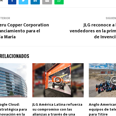
NTERIOR
SIGUIE
eru Copper Corporation
JLG reconoce a
anciamiento para el
vendedores en la prim
ía María
de Invenci
 RELACIONADOS
ogle Cloud:
JLG América Latina refuerza
Anglo America
stratégica para
su compromiso con las
equipos de tel
nnovación en la
alianzas a través de una
para Titire