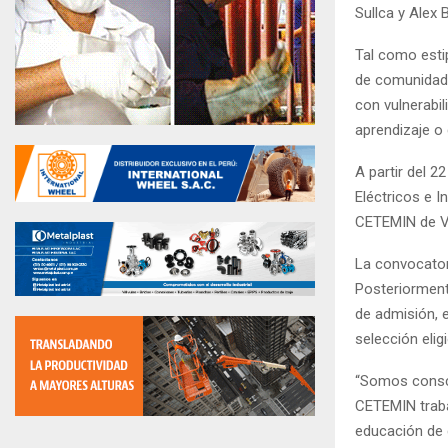
Sullca y Alex 
Tal como estip
de comunidade
con vulnerabi
aprendizaje o
A partir del 2
Eléctricos e 
CETEMIN de Ví
La convocatori
Posteriorment
de admisión, 
selección elig
“Somos consci
CETEMIN traba
educación de c