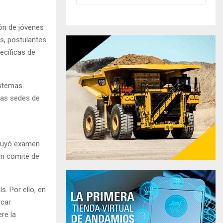
ión de jóvenes
s, postulantes
cíficas de
istemas
las sedes de
cluyó examen
un comité de
. Por ello, en
rcar
re la