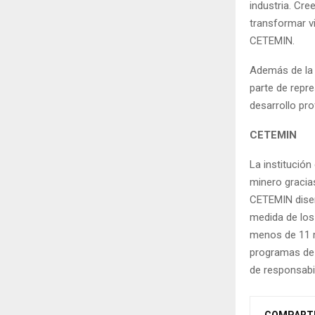
industria. Cr
transformar vi
CETEMIN.
Además de la 
parte de repr
desarrollo pro
CETEMIN
La institució
minero gracia
CETEMIN diseñ
medida de los
menos de 11 m
programas de 
de responsabi
COMPART