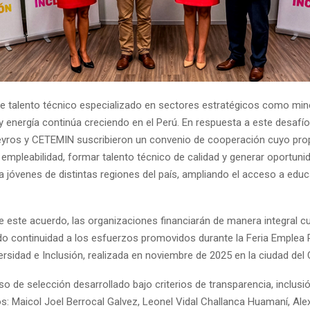
 talento técnico especializado en sectores estratégicos como mine
y energía continúa creciendo en el Perú. En respuesta a este desafío
yros y CETEMIN suscribieron un convenio de cooperación cuyo prop
 empleabilidad, formar talento técnico de calidad y generar oportun
a jóvenes de distintas regiones del país, ampliando el acceso a edu
 este acuerdo, las organizaciones financiarán de manera integral c
do continuidad a los esfuerzos promovidos durante la Feria Emplea 
ersidad e Inclusión, realizada en noviembre de 2025 en la ciudad del
o de selección desarrollado bajo criterios de transparencia, inclusió
s: Maicol Joel Berrocal Galvez, Leonel Vidal Challanca Huamaní, Alex