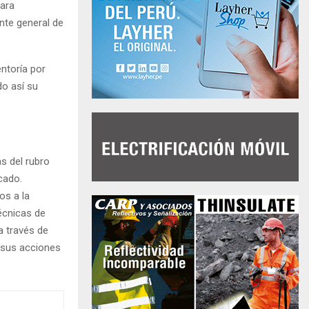
para
nte general de
ntoría por
do así su
s del rubro
cado.
os a la
écnicas de
a través de
 sus acciones