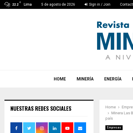
C
Lima
5 de agosto de 2026
Sign in / Join
Contac
22.2
HOME
MINERÍA
ENERGÍA
NUESTRAS REDES SOCIALES
Home
Empre
Minera Las B
país
Empresas