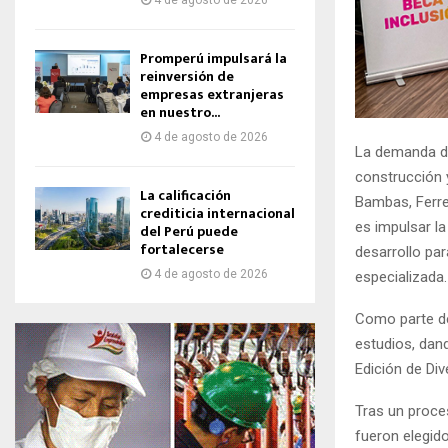
4 de agosto de 2026
Promperú impulsará la
reinversión de
empresas extranjeras
en nuestro...
4 de agosto de 2026
La demanda de
construcción 
La calificación
Bambas, Ferre
crediticia internacional
es impulsar la
del Perú puede
fortalecerse
desarrollo par
4 de agosto de 2026
especializada.
Como parte de
estudios, dan
Edición de Div
Tras un proces
fueron elegido