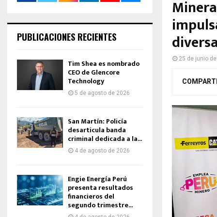
Minera
impuls
PUBLICACIONES RECIENTES
diversa
25 de junio d
Tim Shea es nombrado
CEO de Glencore
Technology
COMPART
5 de agosto de 2026
San Martín: Policía
desarticula banda
criminal dedicada a la...
4 de agosto de 2026
Engie Energía Perú
presenta resultados
financieros del
segundo trimestre...