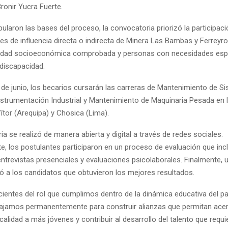
Bronir Yucra Fuerte.
ularon las bases del proceso, la convocatoria priorizó la participac
s de influencia directa o indirecta de Minera Las Bambas y Ferreyro
lidad socioeconómica comprobada y personas con necesidades espe
 discapacidad.
2 de junio, los becarios cursarán las carreras de Mantenimiento de S
Instrumentación Industrial y Mantenimiento de Maquinaria Pesada en 
tor (Arequipa) y Chosica (Lima).
a se realizó de manera abierta y digital a través de redes sociales.
e, los postulantes participaron en un proceso de evaluación que in
entrevistas presenciales y evaluaciones psicolaborales. Finalmente, 
ió a los candidatos que obtuvieron los mejores resultados.
entes del rol que cumplimos dentro de la dinámica educativa del país
jamos permanentemente para construir alianzas que permitan ace
alidad a más jóvenes y contribuir al desarrollo del talento que requie