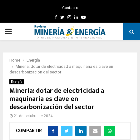
Contacto
Facebook
Twitter
Instagram
Linkedin
Youtube
PRIMARY
MENU
Home
Energía
Minería: dotar de electricidad a maquinaria es clave en
descarbonización del sector
Energía
Minería: dotar de electricidad a
maquinaria es clave en
descarbonización del sector
21 de octubre de 2024
COMPARTIR