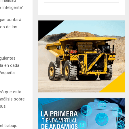
finalidad
Inteligente”.
 que contará
vos de las
guientes
ida en cada
 Pequeña
icó que esta
nálisis sobre
 sus
el trabajo