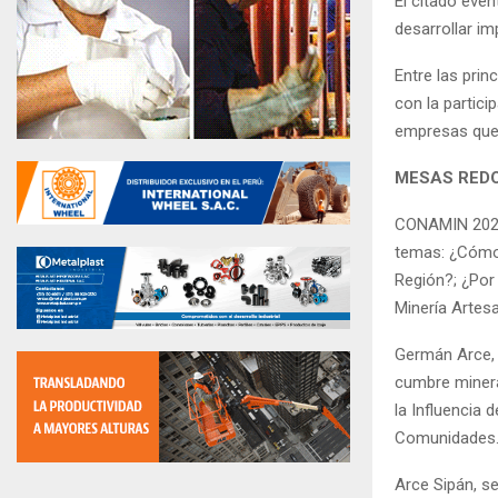
El citado even
desarrollar im
Entre las pri
con la partici
empresas que 
MESAS RED
CONAMIN 2024 
temas: ¿Cómo 
Región?; ¿Por
Minería Artes
Germán Arce, p
cumbre minera
la Influencia d
Comunidades
Arce Sipán, se