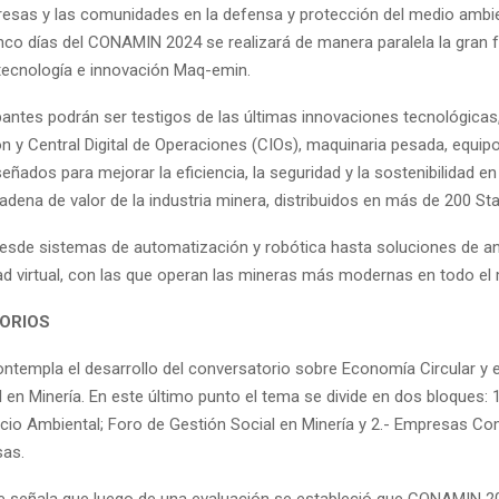
resas y las comunidades en la defensa y protección del medio ambie
inco días del CONAMIN 2024 se realizará de manera paralela la gran f
 tecnología e innovación Maq-emin.
cipantes podrán ser testigos de las últimas innovaciones tecnológicas
n y Central Digital de Operaciones (CIOs), maquinaria pesada, equi
eñados para mejorar la eficiencia, la seguridad y la sostenibilidad en
adena de valor de la industria minera, distribuidos en más de 200 St
esde sistemas de automatización y robótica hasta soluciones de an
dad virtual, con las que operan las mineras más modernas en todo el
ORIOS
ntempla el desarrollo del conversatorio sobre Economía Circular y e
 en Minería. En este último punto el tema se divide en dos bloques: 
cio Ambiental; Foro de Gestión Social en Minería y 2.- Empresas C
sas.