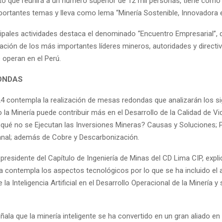
to que reunirá a un número superior de 12 mil personas, tiene como 
portantes temas y lleva como lema “Minería Sostenible, Innovadora e 
ncipales actividades destaca el denominado “Encuentro Empresarial”,
pación de los más importantes líderes mineros, autoridades y directi
operan en el Perú.
ONDAS
contempla la realización de mesas redondas que analizarán los si
la Minería puede contribuir más en el Desarrollo de la Calidad de V
 qué no se Ejecutan las Inversiones Mineras? Causas y Soluciones;
anal; además de Cobre y Descarbonización.
residente del Capítulo de Ingeniería de Minas del CD Lima CIP, expl
 contempla los aspectos tecnológicos por lo que se ha incluido el a
e la Inteligencia Artificial en el Desarrollo Operacional de la Minería y
.
ñala que la minería inteligente se ha convertido en un gran aliado en 