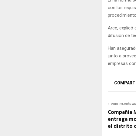
En la norma s
con los requis
procedimiento
Arce, explicó 
difusión de te
Han asegurado
junto a provee
empresas com
COMPART
PUBLICACIÓN A
Compañía M
entrega mo
el distrito