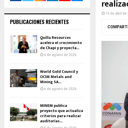
realiz
10 de abril de
PUBLICACIONES RECIENTES
COMPART
Quilla Resources
acelera el crecimiento
de Chapi y proyecta...
6 de agosto de 2026
World Gold Council y
OCIM Metals and
Mining SA...
6 de agosto de 2026
MINEM publica
proyecto que actualiza
criterios para realizar
auditorías...