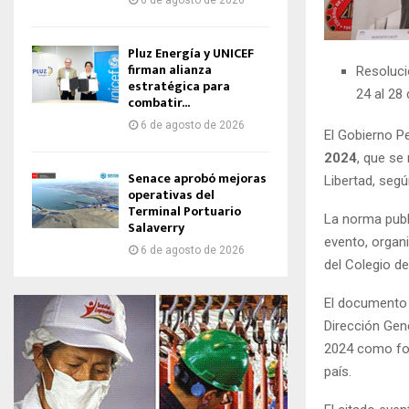
6 de agosto de 2026
Pluz Energía y UNICEF
firman alianza
Resoluci
estratégica para
24 al 28 d
combatir...
6 de agosto de 2026
El Gobierno Pe
2024
, que se 
Senace aprobó mejoras
Libertad, segú
operativas del
Terminal Portuario
La norma publi
Salaverry
evento, organ
6 de agosto de 2026
del Colegio de
El documento 
Dirección Gen
2024 como for
país.