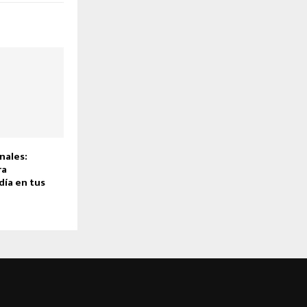
nales:
ra
día en tus