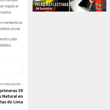
2024 cumple
ue regula el
rivados.
es mediante la
ilidad social.
estro país
sidades,
NTE PUBLICACIÓN
 primeras 39
 Natural en
ltas de Lima