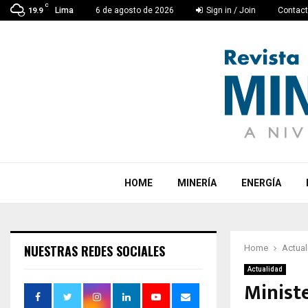
C
Lima
6 de agosto de 2026
Sign in / Join
Contac
19.9
HOME
MINERÍA
ENERGÍA
NUESTRAS REDES SOCIALES
Home
Actual
Actualidad
Ministe