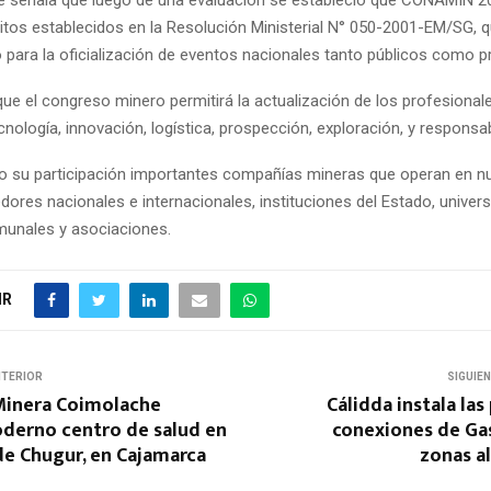
e señala que luego de una evaluación se estableció que CONAMIN 
itos establecidos en la Resolución Ministerial N° 050-2001-EM/SG, q
 para la oficialización de eventos nacionales tanto públicos como p
que el congreso minero permitirá la actualización de los profesional
cnología, innovación, logística, prospección, exploración, y responsab
 su participación importantes compañías mineras que operan en nu
dores nacionales e internacionales, instituciones del Estado, univer
unales y asociaciones.
IR
NTERIOR
SIGUIE
inera Coimolache
Cálidda instala las
derno centro de salud en
conexiones de Gas
 de Chugur, en Cajamarca
zonas a