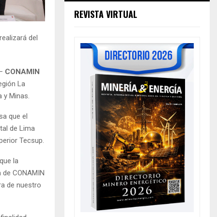
REVISTA VIRTUAL
ealizará del
 –
CONAMIN
Región La
a y Minas.
isa que el
tal de Lima
uperior Tecsup.
que la
cia de CONAMIN
ra de nuestro