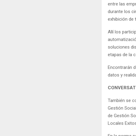
entre las emp
durante los c
exhibición de
Allí los parti
automatizació
soluciones dis
etapas de la c
Encontrarán d
datos y reali
CONVERSAT
También se co
Gestión Social
de Gestión So
Locales Exito