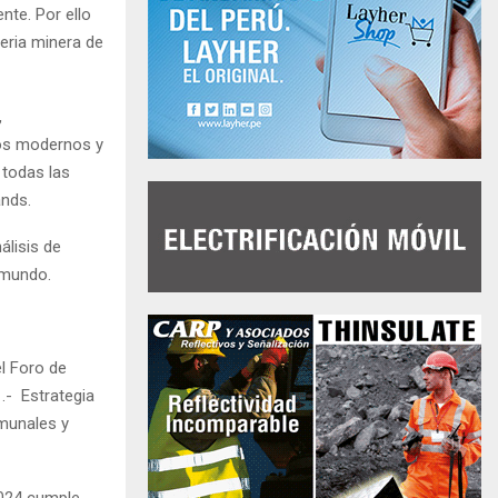
nte. Por ello
eria minera de
,
pos modernos y
 todas las
ands.
álisis de
 mundo.
l Foro de
1.- Estrategia
omunales y