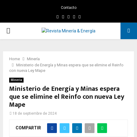
Contacto
Facebook
Twitter
Instagram
Linkedin
Youtube
PRIMARY
MENU
Home
Minería
Ministerio de Energía y Minas espera que se elimine el Reinfo
con nueva Ley Mape
Minería
Ministerio de Energía y Minas espera
que se elimine el Reinfo con nueva Ley
Mape
18 de septiembre de 2024
COMPARTIR