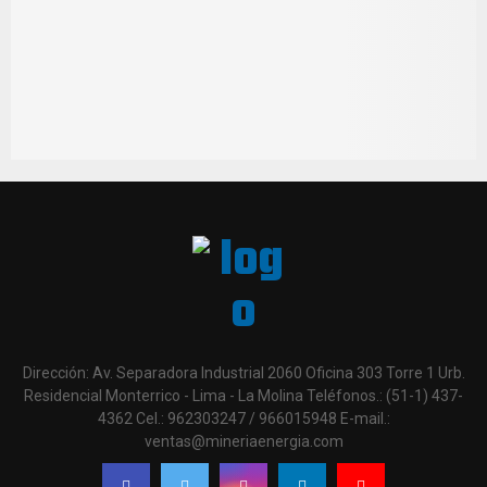
Dirección: Av. Separadora Industrial 2060 Oficina 303 Torre 1 Urb.
Residencial Monterrico - Lima - La Molina Teléfonos.: (51-1) 437-
4362 Cel.: 962303247 / 966015948 E-mail.:
ventas@mineriaenergia.com