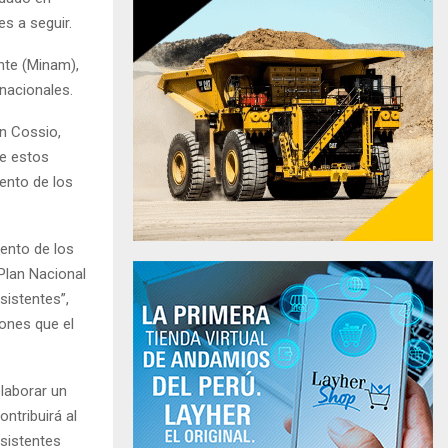
es a seguir.
nte (Minam),
rnacionales.
an Cossio,
de estos
iento de los
ento de los
Plan Nacional
istentes”,
iones que el
elaborar un
ntribuirá al
sistentes