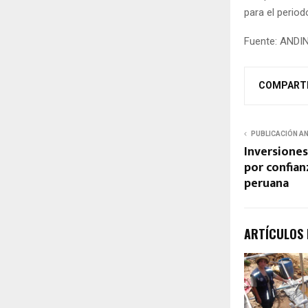
para el perio
Fuente: ANDI
COMPART
PUBLICACIÓN A
Inversiones
por confian
peruana
ARTÍCULOS