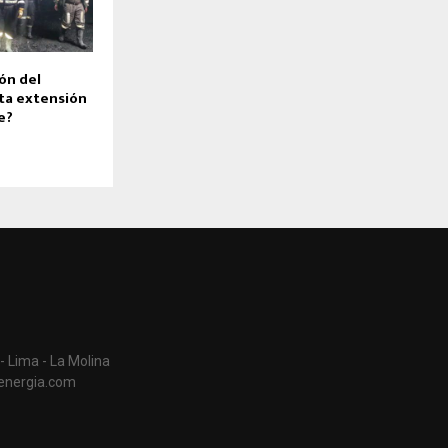
ón del
sta extensión
e?
- Lima - La Molina
aenergia.com