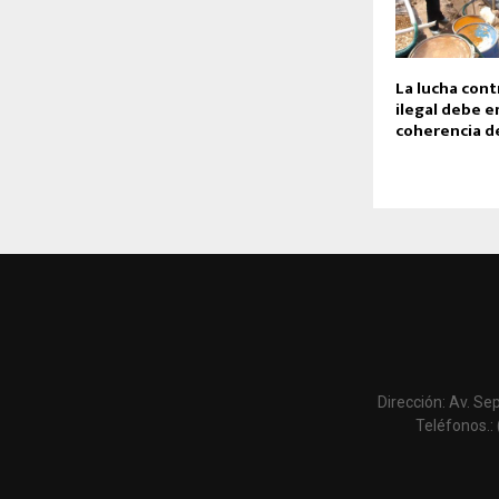
La lucha cont
ilegal debe e
coherencia d
Dirección: Av. Se
Teléfonos.: