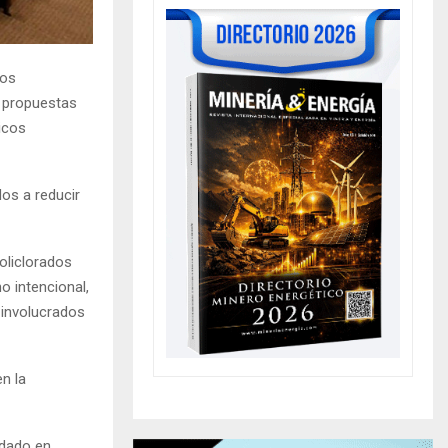
tos
s propuestas
icos
os a reducir
Policlorados
 intencional,
 involucrados
n la
idado en