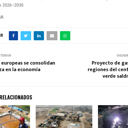
do 2026–2030.
NA.
IR
NTERIOR
SIGUIE
 europeas se consolidan
Proyecto de gas
za en la economía
regiones del centr
verde sald
 RELACIONADOS