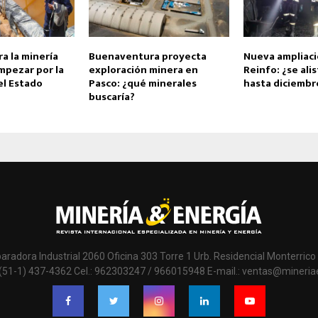
ra la minería
Buenaventura proyecta
Nueva ampliaci
mpezar por la
exploración minera en
Reinfo: ¿se ali
el Estado
Pasco: ¿qué minerales
hasta diciembr
buscaría?
paradora Industrial 2060 Oficina 303 Torre 1 Urb. Residencial Monterrico 
 (51-1) 437-4362 Cel.: 962303247 / 966015948 E-mail.: ventas@mineri