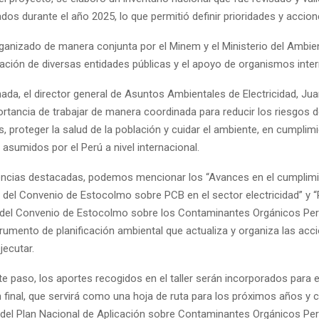
zados durante el año 2025, lo que permitió definir prioridades y accion
organizado de manera conjunta por el Minem y el Ministerio del Ambie
pación de diversas entidades públicas y el apoyo de organismos inte
nada, el director general de Asuntos Ambientales de Electricidad, Ju
ortancia de trabajar de manera coordinada para reducir los riesgos 
 proteger la salud de la población y cuidar el ambiente, en cumplim
sumidos por el Perú a nivel internacional.
encias destacadas, podemos mencionar los “Avances en el cumplimi
el Convenio de Estocolmo sobre PCB en el sector electricidad” y “
 del Convenio de Estocolmo sobre los Contaminantes Orgánicos Pers
rumento de planificación ambiental que actualiza y organiza las acc
jecutar.
e paso, los aportes recogidos en el taller serán incorporados para 
 final, que servirá como una hoja de ruta para los próximos años y co
del Plan Nacional de Aplicación sobre Contaminantes Orgánicos Per