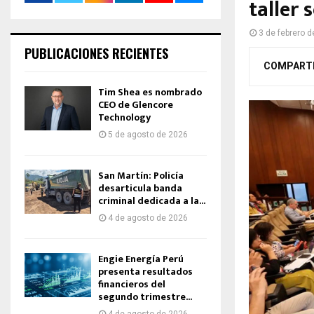
taller
3 de febrero 
PUBLICACIONES RECIENTES
COMPART
Tim Shea es nombrado
CEO de Glencore
Technology
5 de agosto de 2026
San Martín: Policía
desarticula banda
criminal dedicada a la...
4 de agosto de 2026
Engie Energía Perú
presenta resultados
financieros del
segundo trimestre...