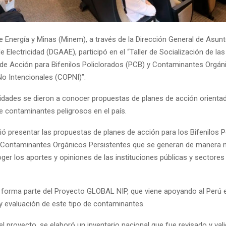
de Energía y Minas (Minem), a través de la Dirección General de Asun
 Electricidad (DGAAE), participó en el “Taller de Socialización de la
 de Acción para Bifenilos Policlorados (PCB) y Contaminantes Orgán
No Intencionales (COPNI)”.
vidades se dieron a conocer propuestas de planes de acción orientad
e contaminantes peligrosos en el país.
itió presentar las propuestas de planes de acción para los Bifenilos 
 Contaminantes Orgánicos Persistentes que se generan de manera no
ger los aportes y opiniones de las instituciones públicas y sectores
d forma parte del Proyecto GLOBAL NIP, que viene apoyando al Perú e
 y evaluación de este tipo de contaminantes.
l proyecto, se elaboró un inventario nacional que fue revisado y val