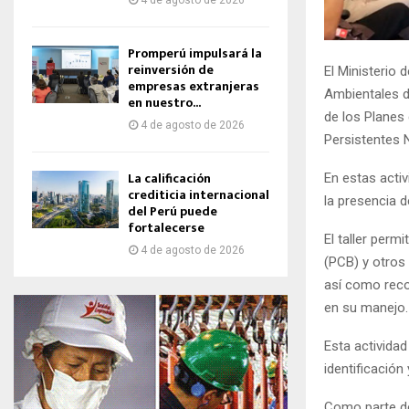
4 de agosto de 2026
Promperú impulsará la
reinversión de
El Ministerio 
empresas extranjeras
Ambientales de
en nuestro...
de los Planes
4 de agosto de 2026
Persistentes 
La calificación
En estas acti
crediticia internacional
la presencia d
del Perú puede
fortalecerse
El taller perm
4 de agosto de 2026
(PCB) y otros
así como reco
en su manejo.
Esta activida
identificación
Como parte de