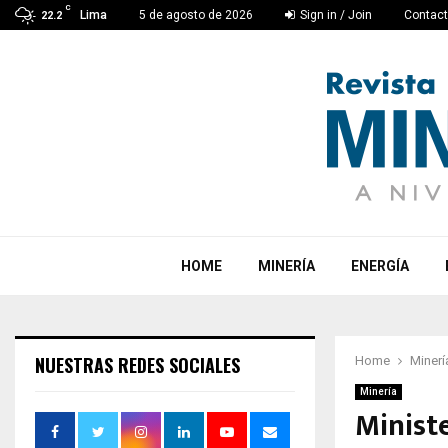
C
Lima
5 de agosto de 2026
Sign in / Join
Contac
22.2
HOME
MINERÍA
ENERGÍA
NUESTRAS REDES SOCIALES
Home
Minerí
Minería
Ministe