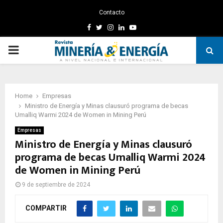
Contacto
Facebook
Twitter
Instagram
Linkedin
Youtube
PRIMARY
MENU
Home
Empresas
Ministro de Energía y Minas clausuró programa de becas
Umalliq Warmi 2024 de Women in Mining Perú
Empresas
Ministro de Energía y Minas clausuró
programa de becas Umalliq Warmi 2024
de Women in Mining Perú
9 de septiembre de 2024
COMPARTIR