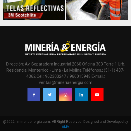
Dirección: Av. Separadora Industrial 2060 Oficina 303 Torre 1 Urb.
Residencial Monterrico - Lima - La Molina Teléfonos.: (51-1) 437-
4362 Cel.: 962303247 / 966015948 E-mail.:
ventas@mineriaenergia.com
@2022 - mineriaenergia.com. All Right Reserved. Designed and Developed by
AMV