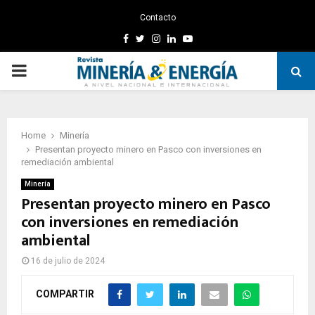
Contacto
Facebook
Twitter
Instagram
Linkedin
Youtube
PRIMARY
MENU
Home
Minería
Presentan proyecto minero en Pasco con inversiones en
remediación ambiental
Minería
Presentan proyecto minero en Pasco
con inversiones en remediación
ambiental
16 de julio de 2024
COMPARTIR