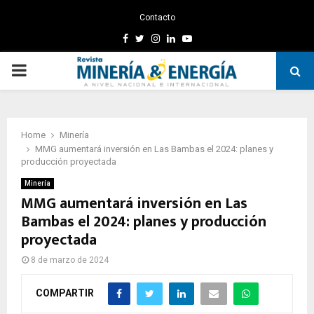
Contacto
Facebook
Twitter
Instagram
Linkedin
Youtube
PRIMARY
MENU
Home
Minería
MMG aumentará inversión en Las Bambas el 2024: planes y
producción proyectada
Minería
MMG aumentará inversión en Las
Bambas el 2024: planes y producción
proyectada
8 de marzo de 2024
COMPARTIR