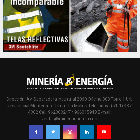
Dirección: Av. Separadora Industrial 2060 Oficina 303 Torre 1 Urb.
Residencial Monterrico - Lima - La Molina Teléfonos.: (51-1) 437-
4362 Cel.: 962303247 / 966015948 E-mail.:
ventas@mineriaenergia.com