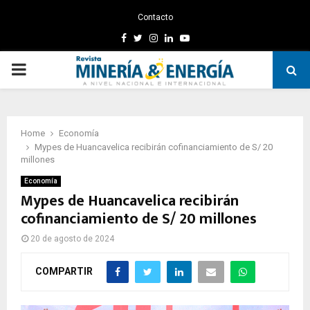
Contacto
Facebook
Twitter
Instagram
Linkedin
Youtube
PRIMARY
MENU
Home
Economía
Mypes de Huancavelica recibirán cofinanciamiento de S/ 20
millones
Economía
Mypes de Huancavelica recibirán
cofinanciamiento de S/ 20 millones
20 de agosto de 2024
COMPARTIR