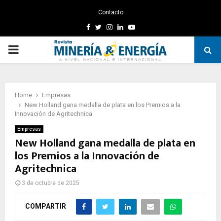
Contacto
Facebook
Twitter
Instagram
Linkedin
Youtube
PRIMARY
MENU
Home
Empresas
New Holland gana medalla de plata en los Premios a la
Innovación de Agritechnica
Empresas
New Holland gana medalla de plata en
los Premios a la Innovación de
Agritechnica
3 de octubre de 2025
COMPARTIR