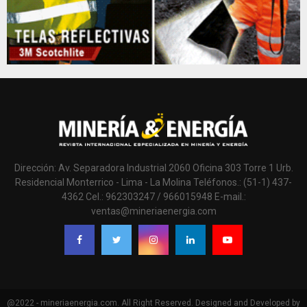
Dirección: Av. Separadora Industrial 2060 Oficina 303 Torre 1 Urb.
Residencial Monterrico - Lima - La Molina Teléfonos.: (51-1) 437-
4362 Cel.: 962303247 / 966015948 E-mail.:
ventas@mineriaenergia.com
@2022 - mineriaenergia.com. All Right Reserved. Designed and Developed by