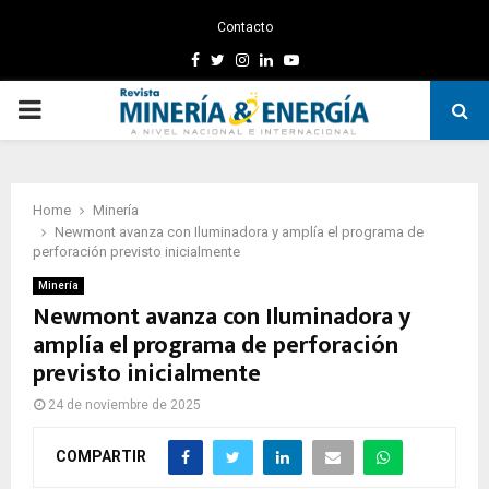
Contacto
Facebook
Twitter
Instagram
Linkedin
Youtube
PRIMARY
MENU
Home
Minería
Newmont avanza con Iluminadora y amplía el programa de
perforación previsto inicialmente
Minería
Newmont avanza con Iluminadora y
amplía el programa de perforación
previsto inicialmente
24 de noviembre de 2025
COMPARTIR