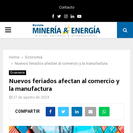
Contacto
Facebook
Twitter
Instagram
Linkedin
Youtube
PRIMARY
MENU
Home
Economía
Nuevos feriados afectan al comercio y la manufactura
Economía
Nuevos feriados afectan al comercio y
la manufactura
27 de agosto de 2024
COMPARTIR