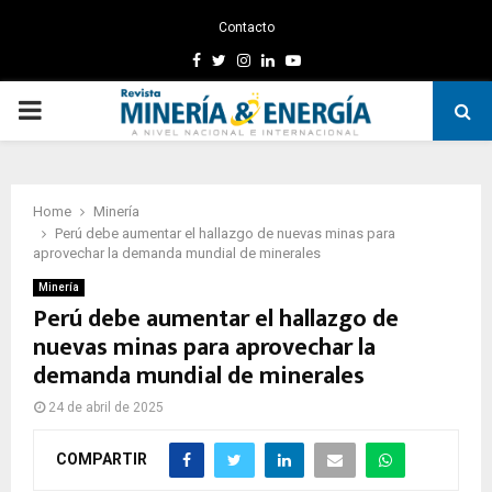
Contacto
Facebook
Twitter
Instagram
Linkedin
Youtube
PRIMARY
MENU
Home
Minería
Perú debe aumentar el hallazgo de nuevas minas para
aprovechar la demanda mundial de minerales
Minería
Perú debe aumentar el hallazgo de
nuevas minas para aprovechar la
demanda mundial de minerales
24 de abril de 2025
COMPARTIR