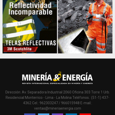
Dirección: Av. Separadora Industrial 2060 Oficina 303 Torre 1 Urb.
Residencial Monterrico - Lima - La Molina Teléfonos.: (51-1) 437-
4362 Cel.: 962303247 / 966015948 E-mail.:
ventas@mineriaenergia.com