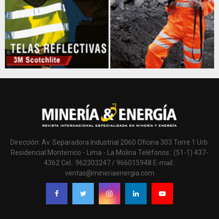
Dirección: Av. Separadora Industrial 2060 Oficina 303 Torre 1 Urb.
Residencial Monterrico - Lima - La Molina Teléfonos.: (51-1) 437-
4362 Cel.: 962303247 / 966015948 E-mail.:
ventas@mineriaenergia.com