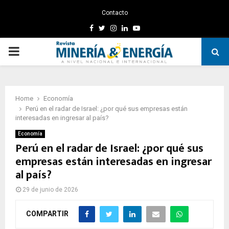
Contacto
Facebook
Twitter
Instagram
Linkedin
Youtube
PRIMARY
MENU
Home
Economía
Perú en el radar de Israel: ¿por qué sus empresas están
interesadas en ingresar al país?
Economía
Perú en el radar de Israel: ¿por qué sus
empresas están interesadas en ingresar
al país?
29 de junio de 2026
COMPARTIR