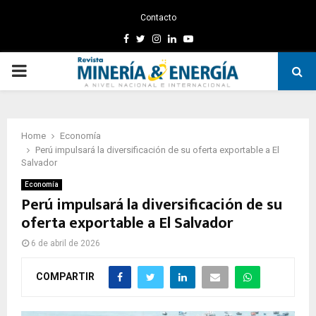
Contacto
Facebook
Twitter
Instagram
Linkedin
Youtube
PRIMARY
MENU
Home
Economía
Perú impulsará la diversificación de su oferta exportable a El
Salvador
Economía
Perú impulsará la diversificación de su
oferta exportable a El Salvador
6 de abril de 2026
COMPARTIR