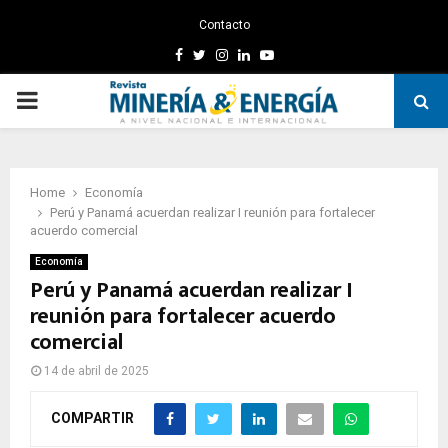
Contacto
Facebook
Twitter
Instagram
Linkedin
Youtube
PRIMARY
MENU
Home
Economía
Perú y Panamá acuerdan realizar I reunión para fortalecer
acuerdo comercial
Economía
Perú y Panamá acuerdan realizar I
reunión para fortalecer acuerdo
comercial
14 de abril de 2025
COMPARTIR