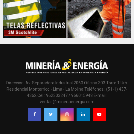
Dirección: Av. Separadora Industrial 2060 Oficina 303 Torre 1 Urb.
Residencial Monterrico - Lima - La Molina Teléfonos.: (51-1) 437-
4362 Cel.: 962303247 / 966015948 E-mail.:
ventas@mineriaenergia.com