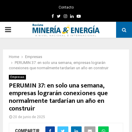
Contacto
Facebook
Twitter
Instagram
Linkedin
Youtube
PRIMARY
MENU
Home
Empresas
PERUMIN 37: en solo una semana, empresas lograrán
conexiones que normalmente tardarían un año en construir
Empresas
PERUMIN 37: en solo una semana,
empresas lograrán conexiones que
normalmente tardarían un año en
construir
20 de junio de 2025
COMPARTIR