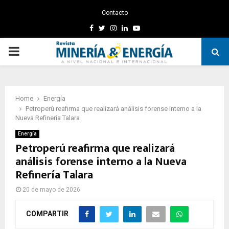
Contacto
Facebook
Twitter
Instagram
Linkedin
Youtube
PRIMARY
MENU
Home
Energía
Petroperú reafirma que realizará análisis forense interno a la
Nueva Refinería Talara
Energía
Petroperú reafirma que realizará
análisis forense interno a la Nueva
Refinería Talara
20 de mayo de 2026
COMPARTIR