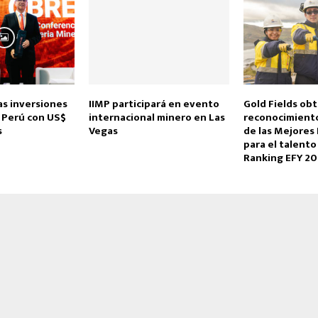
las inversiones
IIMP participará en evento
Gold Fields ob
 Perú con US$
internacional minero en Las
reconocimient
s
Vegas
de las Mejores
para el talento
Ranking EFY 20