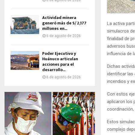
6 de agosto de 2026
Actividad minera
generó más de S/ 2,177
La activa part
millones en...
simulacros de
6 de agosto de 2026
finalidad de 
adversos busca
Poder Ejecutivo y
influencia de 
Huánuco articulan
acciones para el
Dichas activi
desarrollo...
identificar la
6 de agosto de 2026
incendios y ex
Con estos eje
aplicaron los
coordinación,
Estos simulac
complejo depor