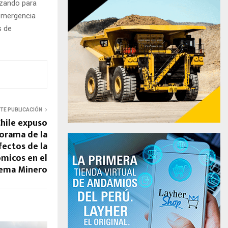
izando para
emergencia
s de
NTE PUBLICACIÓN
hile expuso
orama de la
fectos de la
ómicos en el
tema Minero