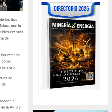
nte los dos
alara, con la
sibles eventos
ona de
 los vecinos
os como
 refinero.
 pues se
s de
scador; el
de la Av. B y