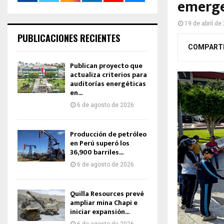
emerge
19 de abril de
PUBLICACIONES RECIENTES
COMPART
Publican proyecto que
actualiza criterios para
auditorías energéticas
en...
6 de agosto de 2026
Producción de petróleo
en Perú superó los
36,900 barriles...
6 de agosto de 2026
Quilla Resources prevé
ampliar mina Chapi e
iniciar expansión...