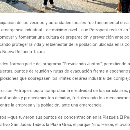
icipación de los vecinos y autoridades locales fue fundamental dura
 emergencia industrial ─de máximo nivel─ que Petroperú realizó en T
promover y fomentar una cultura de preparación y prevención ante po
ndo proteger la vida y el bienestar de la población ubicada en la z
la Nueva Refinería Talara.
dades forman parte del programa “Previniendo Juntos”, permitiendo a
s alertas, puntos de reunión y rutas de evacuación frente a escenari
plosiones que sobrepasen los límites del área industrial del complejo
rcicios Petroperú pudo comprobar la efectividad de los simulacros,
 protocolos y procedimientos debidos, fortaleciendo los mecanismo
 entre la empresa y la población, ante una emergencia.
ros ─que tuvieron sus puntos de concentración en la Plazuela El Pe
tivo San Judas Tadeo; la Plaza Grau, el parque Niño Héroe, el óvalo 