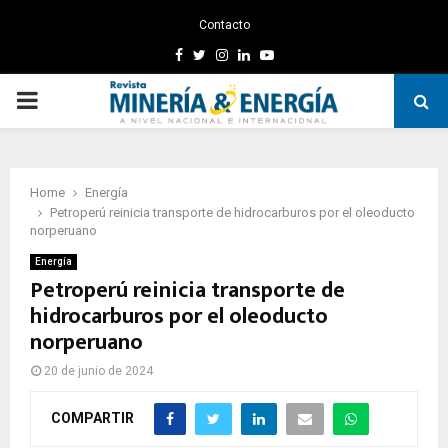
Contacto
Facebook
Twitter
Instagram
Linkedin
Youtube
PRIMARY
MENU
Home
Energía
Petroperú reinicia transporte de hidrocarburos por el oleoducto
norperuano
Energía
Petroperú reinicia transporte de
hidrocarburos por el oleoducto
norperuano
20 de junio de 2024
COMPARTIR