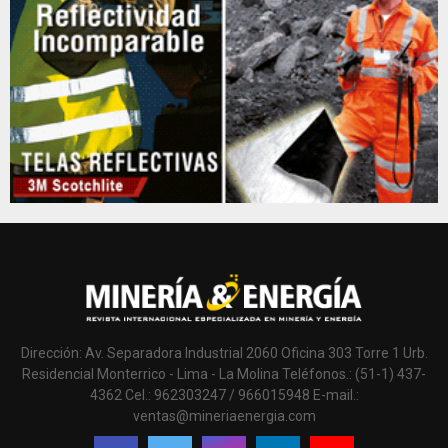
Dirección: Av. Separadora Industrial 2060 Oficina 303 Torre 1 Urb.
Residencial Monterrico - Lima - La Molina Teléfonos.: (51-1) 437-
4362 Cel.: 962303247 / 966015948 E-mail.:
ventas@mineriaenergia.com