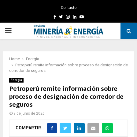
Contacto
Facebook
Twitter
Instagram
Linkedin
Youtube
PRIMARY
MENU
Home
Energía
Petroperú remite información sobre proceso de designación de
corredor de seguros
Energía
Petroperú remite información sobre
proceso de designación de corredor de
seguros
9 de junio de 2026
COMPARTIR