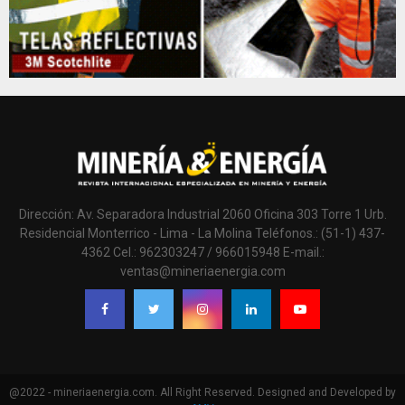
Dirección: Av. Separadora Industrial 2060 Oficina 303 Torre 1 Urb.
Residencial Monterrico - Lima - La Molina Teléfonos.: (51-1) 437-
4362 Cel.: 962303247 / 966015948 E-mail.:
ventas@mineriaenergia.com
@2022 - mineriaenergia.com. All Right Reserved. Designed and Developed by