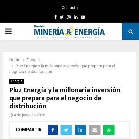
Contacto
Facebook
Twitter
Instagram
Linkedin
Youtube
PRIMARY
MENU
Home
Energía
Pluz Energía y la millonaria inversión que prepara para el
negocio de distribución
Energía
Pluz Energía y la millonaria inversión
que prepara para el negocio de
distribución
4 de junio de 2026
COMPARTIR