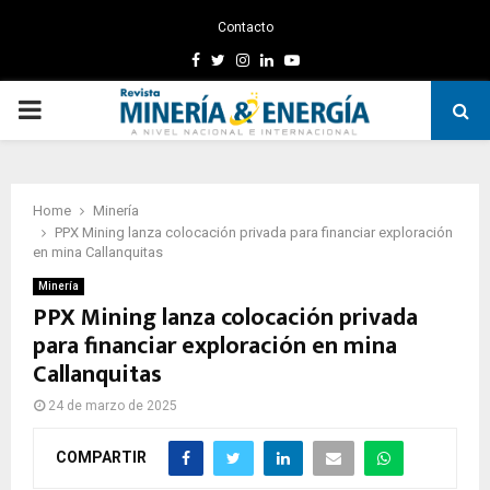
Contacto
Facebook
Twitter
Instagram
Linkedin
Youtube
PRIMARY
MENU
Home
Minería
PPX Mining lanza colocación privada para financiar exploración
en mina Callanquitas
Minería
PPX Mining lanza colocación privada
para financiar exploración en mina
Callanquitas
24 de marzo de 2025
COMPARTIR