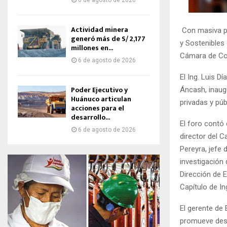
6 de agosto de 2026
Actividad minera
Con masiva pa
generó más de S/ 2,177
y Sostenibles 
millones en...
Cámara de Com
6 de agosto de 2026
El Ing. Luis D
Poder Ejecutivo y
Áncash, inaugu
Huánuco articulan
privadas y púb
acciones para el
desarrollo...
El foro contó
6 de agosto de 2026
director del C
Pereyra, jefe
investigación
Dirección de E
Capítulo de I
El gerente de 
promueve desar