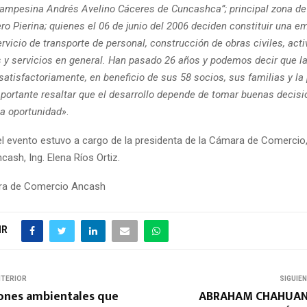
mpesina Andrés Avelino Cáceres de Cuncashca”; principal zona de 
ro Pierina; quienes el 06 de junio del 2006 deciden constituir una e
rvicio de transporte de personal, construcción de obras civiles, act
 y servicios en general. Han pasado 26 años y podemos decir que l
atisfactoriamente, en beneficio de sus 58 socios, sus familias y la
mportante resaltar que el desarrollo depende de tomar buenas decisi
a oportunidad»
.
el evento estuvo a cargo de la presidenta de la Cámara de Comercio, 
ash, Ing. Elena Ríos Ortiz.
ra de Comercio Ancash
IR
NTERIOR
SIGUIE
iones ambientales que
ABRAHAM CHAHUAN