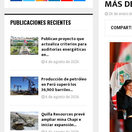
MÁS D
26 de enero d
PUBLICACIONES RECIENTES
COMPART
Publican proyecto que
actualiza criterios para
auditorías energéticas
en...
6 de agosto de 2026
Producción de petróleo
en Perú superó los
36,900 barriles...
6 de agosto de 2026
Quilla Resources prevé
ampliar mina Chapi e
iniciar expansión...