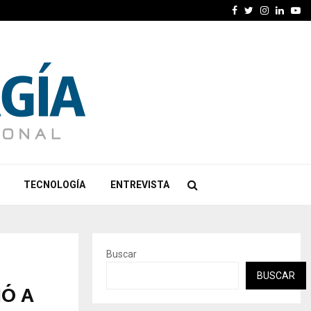
Facebook
Twitter
Instagra
Linked
Yo
TECNOLOGÍA
ENTREVISTA
Buscar
BUSCAR
IÓ A