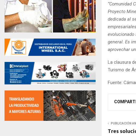
“Comunidad Ca
Proyecto Mine
dedicada al se
empresariales
evolucionado s
general. Es i
aprovechar un
La clausura d
Turismo de Ánc
Fuente: Cáma
COMPART
PUBLICACIÓN A
Tres soluc