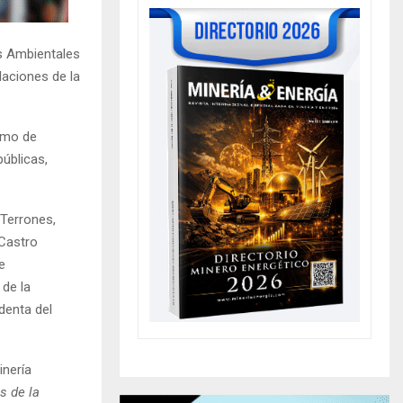
as Ambientales
laciones de la
ismo de
públicas,
 Terrones,
 Castro
e
 de la
identa del
inería
s de la