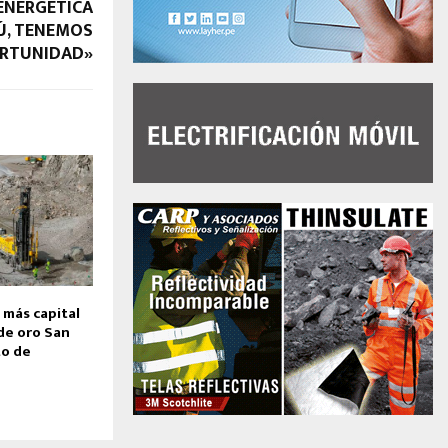
ENERGÉTICA
Ú, TENEMOS
RTUNIDAD»
 más capital
de oro San
to de