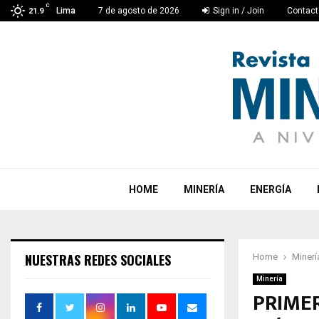
C
Lima
7 de agosto de 2026
Sign in / Join
Contact
21.9
HOME
MINERÍA
ENERGÍA
NUESTRAS REDES SOCIALES
Home
Minerí
Minería
PRIME