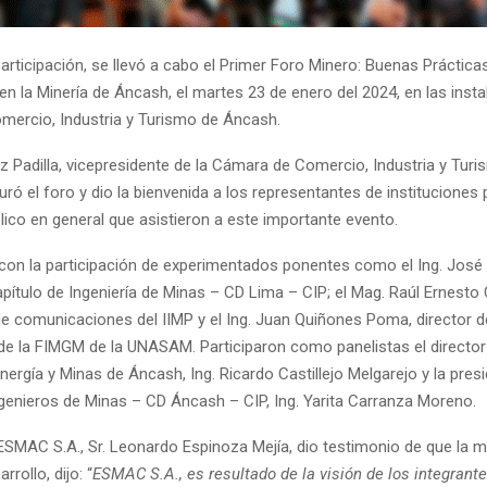
rticipación, se llevó a cabo el Primer Foro Minero: Buenas Práctic
en la Minería de Áncash, el martes 23 de enero del 2024, en las insta
ercio, Industria y Turismo de Áncash.
íaz Padilla, vicepresidente de la Cámara de Comercio, Industria y Tur
ró el foro y dio la bienvenida a los representantes de instituciones 
lico en general que asistieron a este importante evento.
 con la participación de experimentados ponentes como el Ing. José
apítulo de Ingeniería de Minas – CD Lima – CIP; el Mag. Raúl Ernesto
 de comunicaciones del IIMP y el Ing. Juan Quiñones Poma, director d
 de la FIMGM de la UNASAM. Participaron como panelistas el director
nergía y Minas de Áncash, Ing. Ricardo Castillejo Melgarejo y la pres
ngenieros de Minas – CD Áncash – CIP, Ing. Yarita Carranza Moreno.
ESMAC S.A., Sr. Leonardo Espinoza Mejía, dio testimonio de que la m
rollo, dijo: “
ESMAC S.A., es resultado de la visión de los integrante