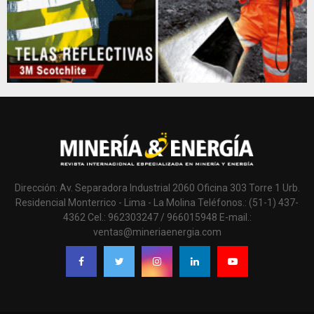
Dirección: Av. Separadora Industrial 2060 Oficina 303 Torre 1 Urb.
Residencial Monterrico - Lima - La Molina Teléfonos.: (51-1) 437-
4362 Cel.: 962303247 / 966015948 E-mail.:
ventas@mineriaenergia.com