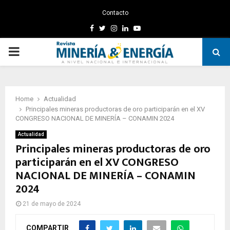
Contacto
Facebook
Twitter
Instagram
Linkedin
Youtube
PRIMARY
MENU
Home
Actualidad
Principales mineras productoras de oro participarán en el XV
CONGRESO NACIONAL DE MINERÍA – CONAMIN 2024
Actualidad
Principales mineras productoras de oro
participarán en el XV CONGRESO
NACIONAL DE MINERÍA – CONAMIN
2024
21 de mayo de 2024
COMPARTIR