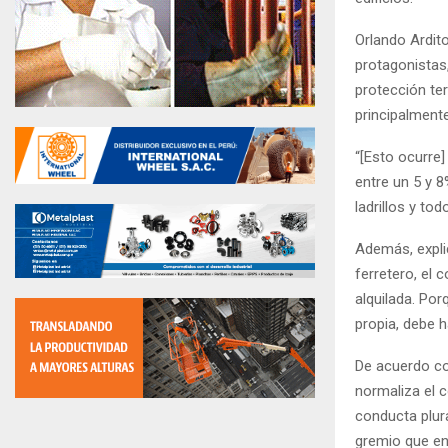
Orlando Ardito
protagonistas,
protección te
principalmente
“[Esto ocurre]
entre un 5 y 8
ladrillos y to
Además, explic
ferretero, el 
alquilada. Por
propia, debe h
De acuerdo con
normaliza el 
conducta plura
gremio que en