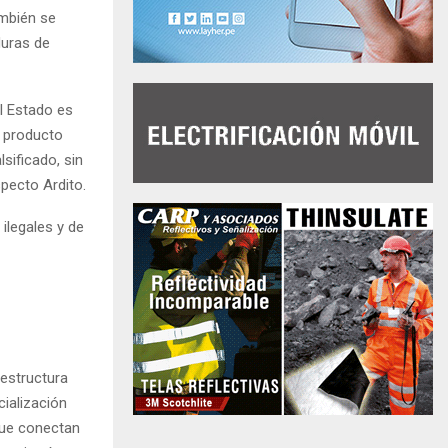
ambién se
duras de
l Estado es
n producto
sificado, sin
pecto Ardito.
 ilegales y de
 estructura
cialización
que conectan