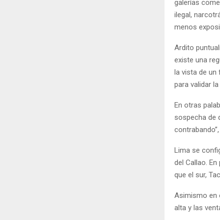
galerías come
ilegal, narcot
menos exposici
Ardito puntua
existe una re
la vista de un
para validar la
En otras palab
sospecha de q
contrabando”,
Lima se config
del Callao. En
que el sur, T
Asimismo en e
alta y las ve