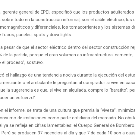
, gerente general de EPEI, especificó que los productos adulterados
 sobre todo en la construcción informal, son el cable eléctrico, los 
rmomagnéticos y diferenciales, los tomacorrientes y los sistemas de
 focos, paneles, spots y downlights.
 a pesar de que el sector eléctrico dentro del sector construcción r
% de la partida, porque el gran volumen es infraestructura: cemento, f
do el proceso”, sostuvo.
ó el hallazgo de una tendencia nociva durante la ejecución del estudi
comerciante o el ambulante le preguntan al comprador si vive en casa
que la sugerencia es que, si vive en alquilada, compre lo “baratito”; p
acer un esfuerzo”.
 el informe, se trata de una cultura que premia la “viveza”, minimiza
consumo de imitaciones como parte cotidiana del mercado. No obsta
l ya se refleja en cifras lamentables: el Cuerpo General de Bombero
 Perú se producen 37 incendios al día y que 7 de cada 10 son a cau