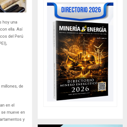
es hoy una
con ella. Así
icos del Perú
EI),
 millones, de
.
an en el
to se mueve en
partamentos y