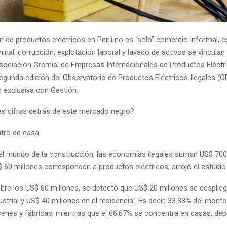
ón de productos eléctricos en Perú no es “solo” comercio informal, 
nal: corrupción, explotación laboral y lavado de activos se vinculan 
Asociación Gremial de Empresas Internacionales de Productos Eléctr
egunda edición del Observatorio de Productos Eléctricos Ilegales (OP
 exclusiva con Gestión.
as cifras detrás de este mercado negro?
ntro de casa
n el mundo de la construcción, las economías ilegales suman US$ 700
 60 millones corresponden a productos eléctricos, arrojó el estudio
obre los US$ 60 millones, se detectó que US$ 20 millones se desplieg
trial y US$ 40 millones en el residencial. Es decir, 33.33% del mon
cenes y fábricas; mientras que el 66.67% se concentra en casas, de