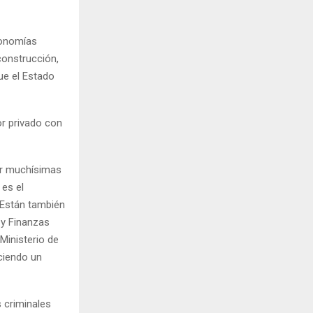
economías
onstrucción,
que el Estado
or privado con
cer muchísimas
es el
. Están también
 y Finanzas
 Ministerio de
ciendo un
s criminales