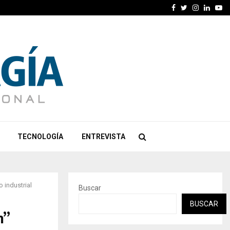
Facebook
Twitter
Instagra
Linked
Yo
TECNOLOGÍA
ENTREVISTA
o industrial
Buscar
BUSCAR
n”