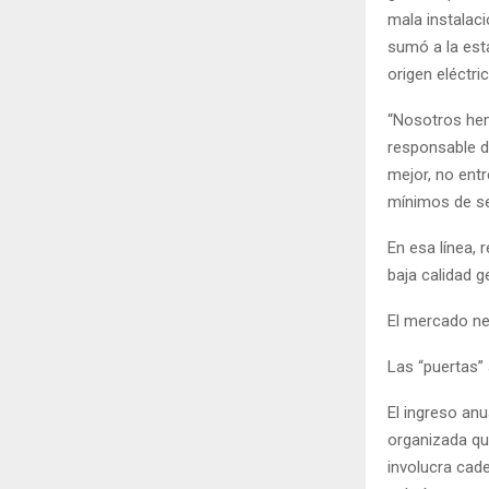
mala instalac
sumó a la est
origen eléctric
“Nosotros hem
responsable d
mejor, no ent
mínimos de se
En esa línea, 
baja calidad 
El mercado neg
Las “puertas” a
El ingreso anu
organizada que
involucra cad