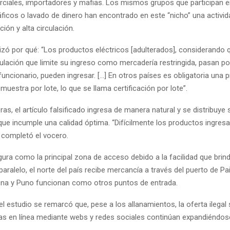
rciales, importadores y mafias. Los mismos grupos que participan e
ráficos o lavado de dinero han encontrado en este “nicho” una activid
ón y alta circulación.
lizó por qué: “Los productos eléctricos [adulterados], considerando 
gulación que limite su ingreso como mercadería restringida, pasan po
 funcionario, pueden ingresar. […] En otros países es obligatoria una 
 muestra por lote, lo que se llama certificación por lote”.
ras, el artículo falsificado ingresa de manera natural y se distribuye s
ue incumple una calidad óptima. “Difícilmente los productos ingres
 completó el vocero.
ura como la principal zona de acceso debido a la facilidad que brind
 paralelo, el norte del país recibe mercancía a través del puerto de Pa
acna y Puno funcionan como otros puntos de entrada.
l estudio se remarcó que, pese a los allanamientos, la oferta ilegal
ntas en línea mediante webs y redes sociales continúan expandiéndos