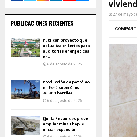
viviend
27 de mayo d
PUBLICACIONES RECIENTES
COMPART
Publican proyecto que
actualiza criterios para
auditorías energéticas
en...
6 de agosto de 2026
Producción de petróleo
en Perú superó los
36,900 barriles...
6 de agosto de 2026
Quilla Resources prevé
ampliar mina Chapi e
iniciar expansión...