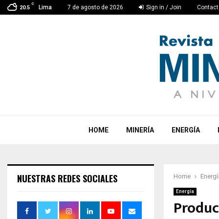
C
Lima
7 de agosto de 2026
Sign in / Join
Contact
20.5
HOME
MINERÍA
ENERGÍA
NUESTRAS REDES SOCIALES
Home
Energí
Energía
Product