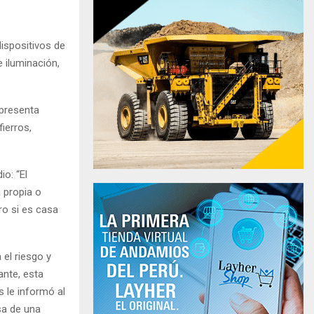
dispositivos de
 iluminación,
epresenta
ierros,
o: “El
 propia o
ero si es casa
 el riesgo y
nte, esta
s le informó al
sa de una