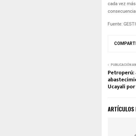
cada vez más 
consecuencias
Fuente: GEST
COMPART
PUBLICACIÓN A
Petroperú: 
abastecimi
Ucayali po
ARTÍCULOS