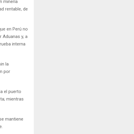
n minería
ad rentable, de
que en Perú no
r Aduanas y, a
prueba interna
in la
an por
a el puerto
ita; mientras
 se mantiene
e.