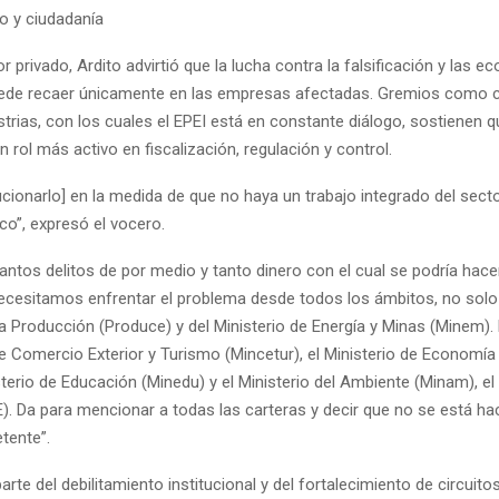
o y ciudadanía
r privado, Ardito advirtió que la lucha contra la falsificación y las 
uede recaer únicamente en las empresas afectadas. Gremios como c
ustrias, con los cuales el EPEI está en constante diálogo, sostienen 
 rol más activo en fiscalización, regulación y control.
olucionarlo] en la medida de que no haya un trabajo integrado del sect
ico”, expresó el vocero.
tantos delitos de por medio y tanto dinero con el cual se podría ha
ecesitamos enfrentar el problema desde todos los ámbitos, no solo 
la Producción (Produce) y del Ministerio de Energía y Minas (Minem)
de Comercio Exterior y Turismo (Mincetur), el Ministerio de Economía
sterio de Educación (Minedu) y el Ministerio del Ambiente (Minam), el
). Da para mencionar a todas las carteras y decir que no se está ha
tente”.
arte del debilitamiento institucional y del fortalecimiento de circuito