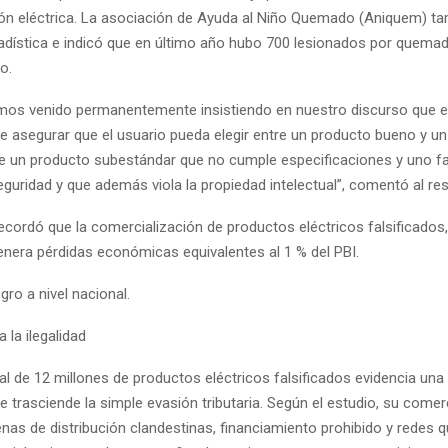
ión eléctrica. La asociación de Ayuda al Niño Quemado (Aniquem) t
adística e indicó que en último año hubo 700 lesionados por quema
o.
os venido permanentemente insistiendo en nuestro discurso que e
e asegurar que el usuario pueda elegir entre un producto bueno y u
re un producto subestándar que no cumple especificaciones y uno fal
guridad y que además viola la propiedad intelectual”, comentó al res
recordó que la comercialización de productos eléctricos falsificados,
genera pérdidas económicas equivalentes al 1 % del PBI.
ro a nivel nacional.
 la ilegalidad
al de 12 millones de productos eléctricos falsificados evidencia una
 trasciende la simple evasión tributaria. Según el estudio, su comer
enas de distribución clandestinas, financiamiento prohibido y redes 