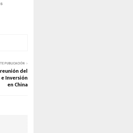
us
NTE PUBLICACIÓN
 reunión del
e Inversión
en China