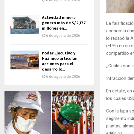
6 de agosto de 2026
Actividad minera
generó más de S/ 2,177
La falsificaci
millones en...
economía crimi
6 de agosto de 2026
lo recabó la 
(EPEI) en su s
Poder Ejecutivo y
compartido en
Huánuco articulan
acciones para el
¿Cuáles son l
desarrollo...
6 de agosto de 2026
Infracción de
En detalle, e
los cuales US$
Con la lupa s
segmento indus
plantas, alma
edificios.