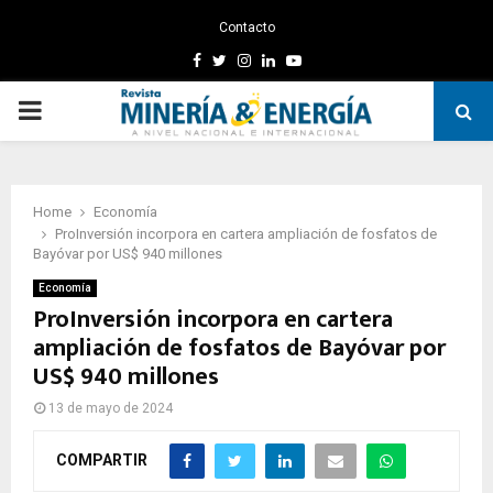
Contacto
Facebook
Twitter
Instagram
Linkedin
Youtube
PRIMARY
MENU
Home
Economía
ProInversión incorpora en cartera ampliación de fosfatos de
Bayóvar por US$ 940 millones
Economía
ProInversión incorpora en cartera
ampliación de fosfatos de Bayóvar por
US$ 940 millones
13 de mayo de 2024
COMPARTIR