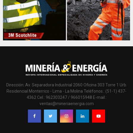
Dirección: Av. Separadora Industrial 2060 Oficina 303 Torre 1 Urb.
Residencial Monterrico - Lima - La Molina Teléfonos.: (51-1) 437-
4362 Cel.: 962303247 / 966015948 E-mail.:
ventas@mineriaenergia.com