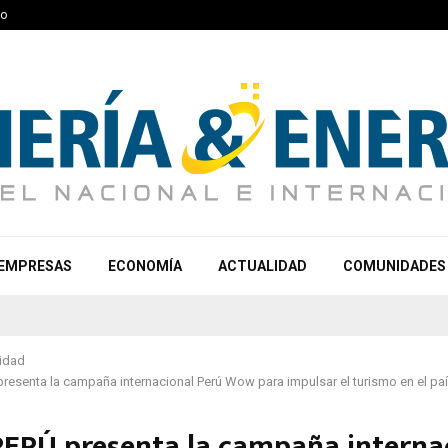
to
EMPRESAS
ECONOMÍA
ACTUALIDAD
COMUNIDADES
idad
senta la campaña internacional Perú Wow para impulsar el turismo en el pa
RÚ presenta la campaña interna