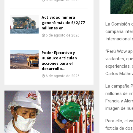
6 de agosto de 2026
Actividad minera
generó más de S/ 2,177
La Comisión d
millones en...
campaña inter
6 de agosto de 2026
Internacional 
“Perú Wow ape
Poder Ejecutivo y
Huánuco articulan
visitantes, qu
acciones para el
experiencias, 
desarrollo...
Carlos Mathe
6 de agosto de 2026
La campaña Pe
millones de im
Francia y Alem
imagen de nue
Para ello, el 
ficticia de do