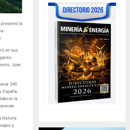
 presentó la
ia
.
rú en sus
ugares,
rismo, Juan
nerar 545
a, España,
talecer la
rprende.
 historia
isajes y