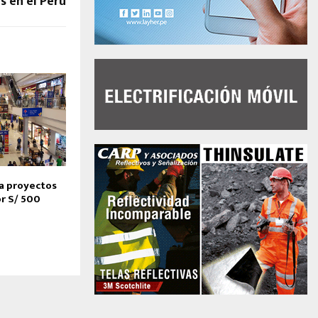
s en el Perú
a proyectos
or S/ 500