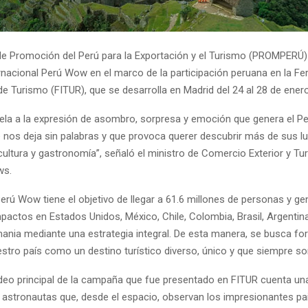
e Promoción del Perú para la Exportación y el Turismo (PROMPERÚ)
nacional Perú Wow en el marco de la participación peruana en la Fer
de Turismo (FITUR), que se desarrolla en Madrid del 24 al 28 de enero
la a la expresión de asombro, sorpresa y emoción que genera el Pe
e nos deja sin palabras y que provoca querer descubrir más de sus l
cultura y gastronomía”, señaló el ministro de Comercio Exterior y Tu
ws.
rú Wow tiene el objetivo de llegar a 61.6 millones de personas y ge
pactos en Estados Unidos, México, Chile, Colombia, Brasil, Argentin
ania mediante una estrategia integral. De esta manera, se busca for
stro país como un destino turístico diverso, único y que siempre so
video principal de la campaña que fue presentado en FITUR cuenta una
s astronautas que, desde el espacio, observan los impresionantes pa