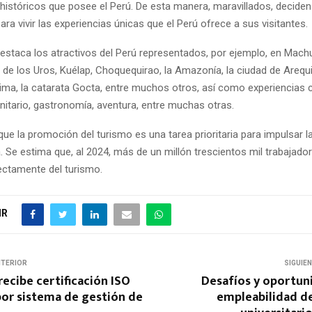
stóricos que posee el Perú. De esta manera, maravillados, deciden 
ara vivir las experiencias únicas que el Perú ofrece a sus visitantes.
staca los atractivos del Perú representados, por ejemplo, en Machu
s de los Uros, Kuélap, Choquequirao, la Amazonía, la ciudad de Arequi
Lima, la catarata Gocta, entre muchos otros, así como experiencias
itario, gastronomía, aventura, entre muchas otras.
ue la promoción del turismo es una tarea prioritaria para impulsar la
a. Se estima que, al 2024, más de un millón trescientos mil trabaja
rectamente del turismo.
IR
NTERIOR
SIGUIE
ecibe certificación ISO
Desafíos y oportun
por sistema de gestión de
empleabilidad d