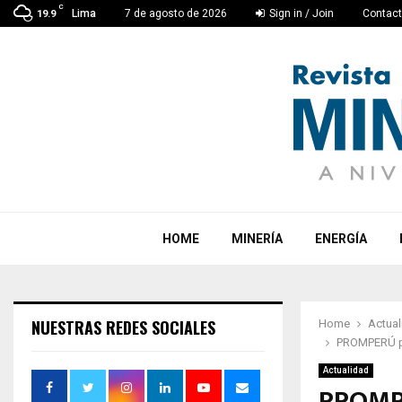
C
Lima
7 de agosto de 2026
Sign in / Join
Contac
19.9
HOME
MINERÍA
ENERGÍA
NUESTRAS REDES SOCIALES
Home
Actual
PROMPERÚ pre
Actualidad
PROMPE