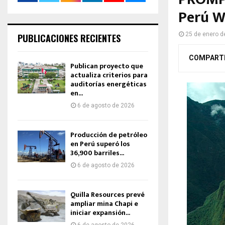
Perú W
25 de enero d
PUBLICACIONES RECIENTES
COMPART
Publican proyecto que
actualiza criterios para
auditorías energéticas
en...
6 de agosto de 2026
Producción de petróleo
en Perú superó los
36,900 barriles...
6 de agosto de 2026
Quilla Resources prevé
ampliar mina Chapi e
iniciar expansión...