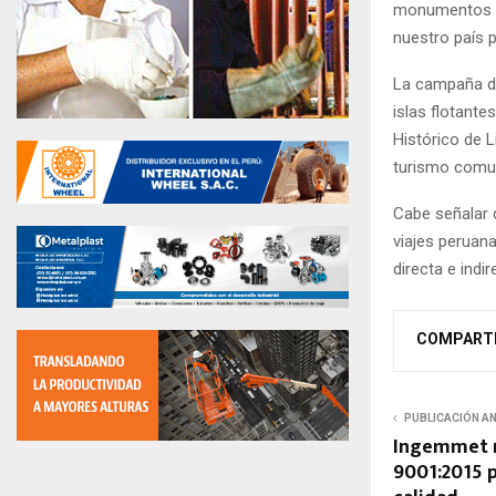
monumentos hi
nuestro país p
La campaña de
islas flotante
Histórico de 
turismo comun
Cabe señalar q
viajes peruan
directa e indi
COMPART
PUBLICACIÓN A
Ingemmet r
9001:2015 