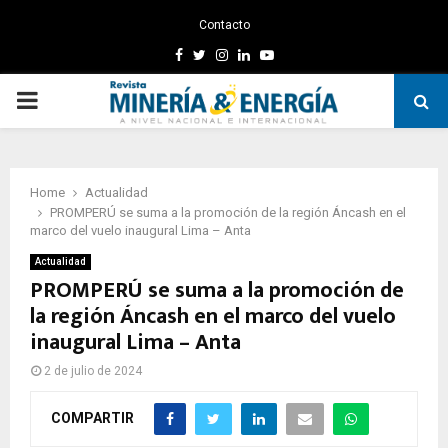
Contacto
Facebook
Twitter
Instagram
Linkedin
Youtube
PRIMARY
MENU
Home
Actualidad
PROMPERÚ se suma a la promoción de la región Áncash en el
marco del vuelo inaugural Lima – Anta
Actualidad
PROMPERÚ se suma a la promoción de
la región Áncash en el marco del vuelo
inaugural Lima – Anta
2 de julio de 2024
COMPARTIR