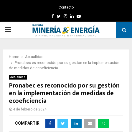
Contacto
Facebook
Twitter
Instagram
Linkedin
Youtube
PRIMARY
MENU
Home
Actualidad
Pronabec es reconocido por su gestión en la implementación
de medidas de ecoeficiencia
Actualidad
Pronabec es reconocido por su gestión
en la implementación de medidas de
ecoeficiencia
4 de febrero de 2024
COMPARTIR