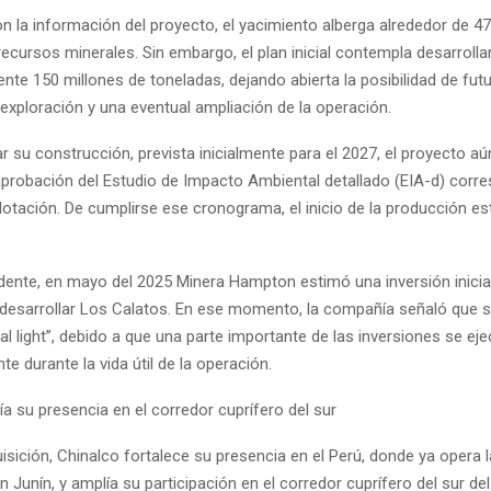
n la información del proyecto, el yacimiento alberga alrededor de 4
ecursos minerales. Sin embargo, el plan inicial contempla desarrolla
te 150 millones de toneladas, dejando abierta la posibilidad de fut
xploración y una eventual ampliación de la operación.
ar su construcción, prevista inicialmente para el 2027, el proyecto a
aprobación del Estudio de Impacto Ambiental detallado (EIA-d) corr
lotación. De cumplirse ese cronograma, el inicio de la producción e
nte, en mayo del 2025 Minera Hampton estimó una inversión inicia
 desarrollar Los Calatos. En ese momento, la compañía señaló que se
ial light”, debido a que una parte importante de las inversiones se eje
e durante la vida útil de la operación.
a su presencia en el corredor cuprífero del sur
sición, Chinalco fortalece su presencia en el Perú, donde ya opera 
Junín, y amplía su participación en el corredor cuprífero del sur del