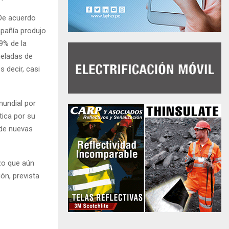
 De acuerdo
mpañía produjo
9% de la
neladas de
 decir, casi
mundial por
tica por su
o de nuevas
zo que aún
ón, prevista