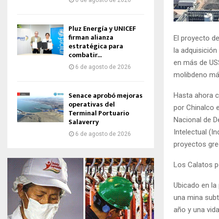
6 de agosto de 2026
Pluz Energía y UNICEF
firman alianza
El proyecto d
estratégica para
la adquisición
combatir...
en más de US$
6 de agosto de 2026
molibdeno más
Senace aprobó mejoras
Hasta ahora c
operativas del
por Chinalco e
Terminal Portuario
Nacional de D
Salaverry
Intelectual (I
6 de agosto de 2026
proyectos gre
Los Calatos pe
Ubicado en la
una mina subt
año y una vida