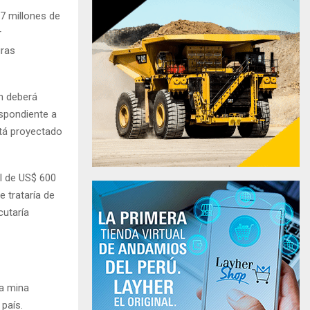
77 millones de
r
uras
ún deberá
espondiente a
stá proyectado
l de US$ 600
 trataría de
cutaría
la mina
 país.