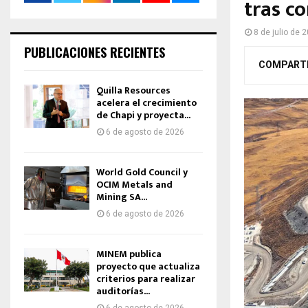
tras c
8 de julio de 
PUBLICACIONES RECIENTES
COMPART
Quilla Resources
acelera el crecimiento
de Chapi y proyecta...
6 de agosto de 2026
World Gold Council y
OCIM Metals and
Mining SA...
6 de agosto de 2026
MINEM publica
proyecto que actualiza
criterios para realizar
auditorías...