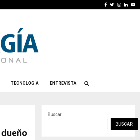
Facebook
Twitter
Instagra
Linked
Yo
TECNOLOGÍA
ENTREVISTA
o
Buscar
BUSCAR
e dueño