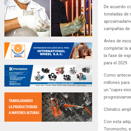
De acuerdo co
toneladas de r
aproximadamen
campañas de e
Antes de inici
completar la 
la fase de exp
para el 2029.
Como antecede
millones para
un “capex inic
progresivament
Chinalco amplí
Con esta adqui
Toromocho, en 