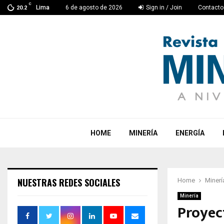
C
Lima
6 de agosto de 2026
Sign in / Join
Contacto
20.2
HOME
MINERÍA
ENERGÍA
NUESTRAS REDES SOCIALES
Home
Minerí
Minería
Proyec