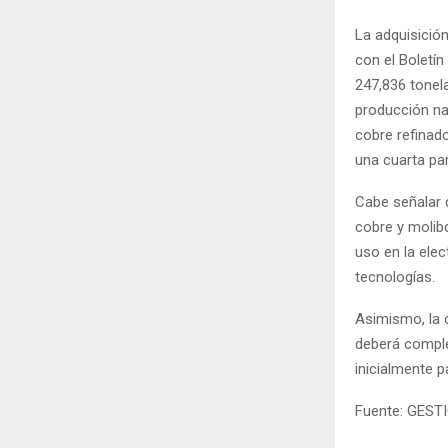
La adquisición
con el Boletín
247,836 tonela
producción na
cobre refinado
una cuarta par
Cabe señalar 
cobre y molib
uso en la elec
tecnologías.
Asimismo, la 
deberá complet
inicialmente p
Fuente: GEST