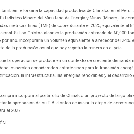
 también reforzaría la capacidad productiva de Chinalco en el Perú.
 Estadístico Minero del Ministerio de Energía y Minas (Minem), la co
das métricas finas (TMF) de cobre durante el 2025, equivalente al 8.
cional. Si Los Calatos alcanza la producción estimada de 60,000 to
 por año, incorporaría un volumen equivalente a alrededor del 24%, es
te de la producción anual que hoy registra la minera en el país.
que la operación se produce en un contexto de creciente demanda 
deno, minerales considerados estratégicos para la transición energé
trificación, la infraestructura, las energías renovables y el desarroll
compra incorpora al portafolio de Chinalco un proyecto de largo pla
ar la aprobación de su EIA-d antes de iniciar la etapa de construcci
ara el 2027.
IÓN.