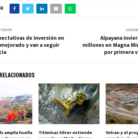
IR
NTERIOR
SIGUIE
pectativas de inversión en
Alpayana invie
 mejorado y van a seguir
millones en Magna Min
cia
por primera v
 RELACIONADOS
s amplía huella
Titiminas Silver extiende
Volcan y el pro