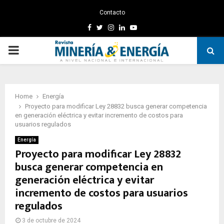
Contacto
Facebook
Twitter
Instagram
Linkedin
Youtube
PRIMARY
MENU
Home
Energía
Proyecto para modificar Ley 28832 busca generar competencia
en generación eléctrica y evitar incremento de costos para
usuarios regulados
Energía
Proyecto para modificar Ley 28832
busca generar competencia en
generación eléctrica y evitar
incremento de costos para usuarios
regulados
3 de octubre de 2024