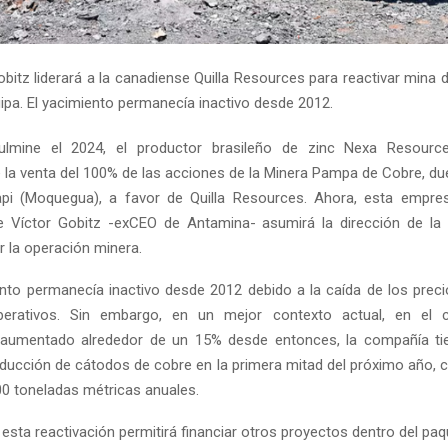
obitz liderará a la canadiense Quilla Resources para reactivar mina 
ipa. El yacimiento permanecía inactivo desde 2012.
lmine el 2024, el productor brasileño de zinc Nexa Resourc
de la venta del 100% de las acciones de la Minera Pampa de Cobre, du
pi (Moquegua), a favor de Quilla Resources. Ahora, esta empre
 Víctor Gobitz -exCEO de Antamina- asumirá la dirección de la
r la operación minera.
nto permanecía inactivo desde 2012 debido a la caída de los preci
erativos. Sin embargo, en un mejor contexto actual, en el c
 aumentado alrededor de un 15% desde entonces, la compañía tie
roducción de cátodos de cobre en la primera mitad del próximo año, 
000 toneladas métricas anuales.
esta reactivación permitirá financiar otros proyectos dentro del paq