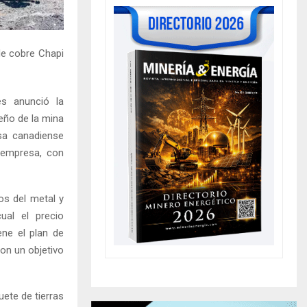
de cobre Chapi
es anunció la
eño de la mina
sa canadiense
 empresa, con
os del metal y
ual el precio
ne el plan de
con un objetivo
uete de tierras