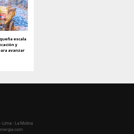
equeña escala
icación y
para avanzar
- Lima - La Molina
aenergia.com