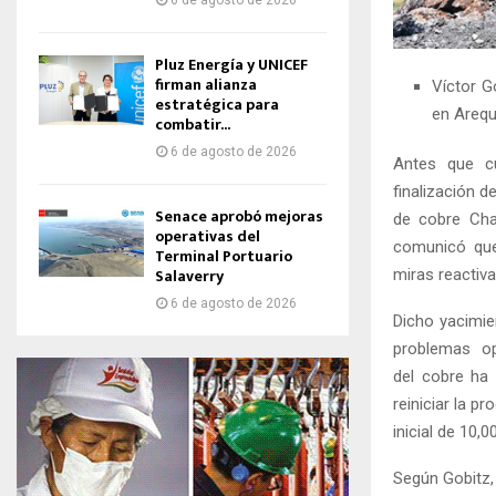
6 de agosto de 2026
Pluz Energía y UNICEF
firman alianza
Víctor G
estratégica para
en Arequ
combatir...
6 de agosto de 2026
Antes que cu
finalización 
Senace aprobó mejoras
de cobre Cha
operativas del
comunicó que
Terminal Portuario
Salaverry
miras reactiva
6 de agosto de 2026
Dicho yacimie
problemas op
del cobre ha
reiniciar la p
inicial de 10,
Según Gobitz, 