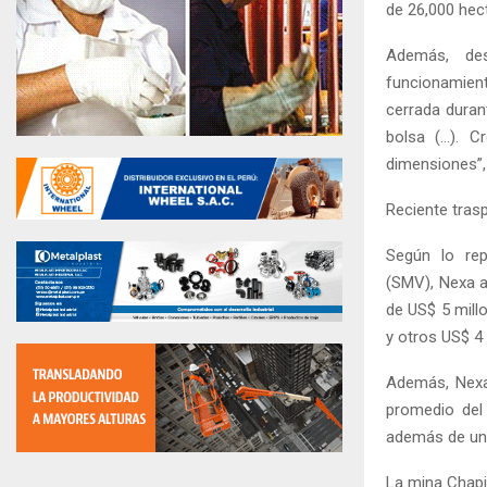
de 26,000 hec
Además, de
funcionamient
cerrada duran
bolsa (…). C
dimensiones”, 
Reciente tras
Según lo rep
(SMV), Nexa a
de US$ 5 millo
y otros US$ 4 
Además, Nexa 
promedio del 
además de una
La mina Chapi