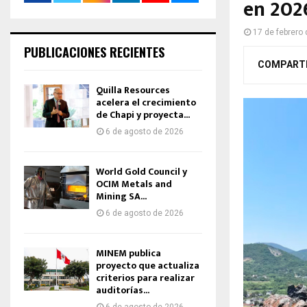
en 2026
17 de febrero
PUBLICACIONES RECIENTES
COMPART
Quilla Resources
acelera el crecimiento
de Chapi y proyecta...
6 de agosto de 2026
World Gold Council y
OCIM Metals and
Mining SA...
6 de agosto de 2026
MINEM publica
proyecto que actualiza
criterios para realizar
auditorías...