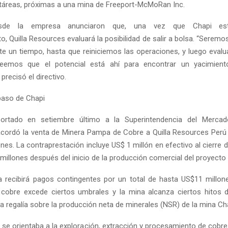
táreas, próximas a una mina de Freeport-McMoRan Inc.
sde la empresa anunciaron que, una vez que Chapi es
o, Quilla Resources evaluará la posibilidad de salir a bolsa. “Serem
te un tiempo, hasta que reiniciemos las operaciones, y luego evalu
reemos que el potencial está ahí para encontrar un yacimien
precisó el directivo.
paso de Chapi
ortado en setiembre último a la Superintendencia del Merca
cordó la venta de Minera Pampa de Cobre a Quilla Resources Per
nes. La contraprestación incluye US$ 1 millón en efectivo al cierre 
millones después del inicio de la producción comercial del proyecto
recibirá pagos contingentes por un total de hasta US$11 millone
cobre excede ciertos umbrales y la mina alcanza ciertos hitos 
 regalía sobre la producción neta de minerales (NSR) de la mina Cha
 se orientaba a la exploración, extracción y procesamiento de cobre.