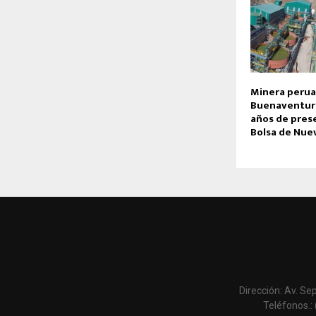
Minera peru
Buenaventura
años de prese
Bolsa de Nue
Dirección: Av. Se
Teléfonos.: