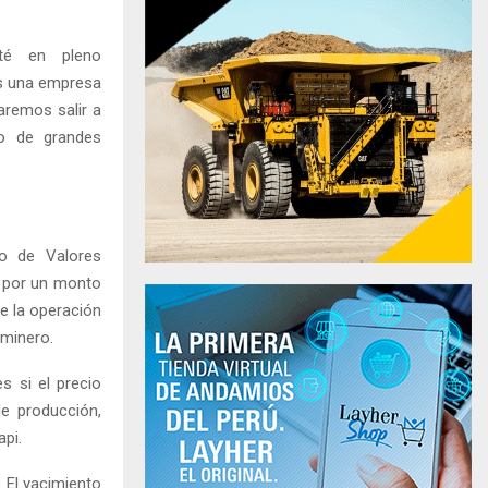
té en pleno
os una empresa
aremos salir a
to de grandes
do de Valores
ú por un monto
de la operación
 minero.
s si el precio
de producción,
pi.
 El yacimiento