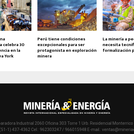
ana
Perú tiene condiciones
La minería a p
 celebra 30
excepcionales para ser
necesita tecnif
ncia en la
protagonista en exploración
formalización 
va York
minera
paradora Industrial 2060 Oficina 303 Torre 1 Urb. Residencial Monterrico 
 (51-1) 437-4362 Cel.: 962303247 / 966015948 E-mail.: ventas@mineri