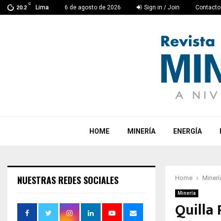
C
Lima
6 de agosto de 2026
Sign in / Join
Contacto
20.2
HOME
MINERÍA
ENERGÍA
NUESTRAS REDES SOCIALES
Home
Minerí
Minería
Quilla