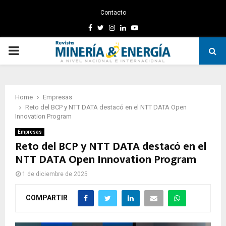
Contacto
Facebook
Twitter
Instagram
Linkedin
Youtube
PRIMARY
MENU
Home
Empresas
Reto del BCP y NTT DATA destacó en el NTT DATA Open
Innovation Program
Empresas
Reto del BCP y NTT DATA destacó en el
NTT DATA Open Innovation Program
1 de diciembre de 2025
COMPARTIR