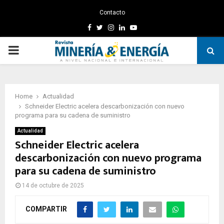
Contacto
Facebook
Twitter
Instagram
Linkedin
Youtube
PRIMARY
MENU
Home
Actualidad
Schneider Electric acelera descarbonización con nuevo
programa para su cadena de suministro
Actualidad
Schneider Electric acelera
descarbonización con nuevo programa
para su cadena de suministro
14 de octubre de 2025
COMPARTIR