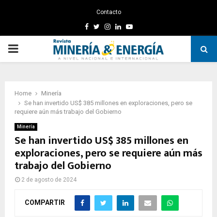
Contacto
Facebook
Twitter
Instagram
Linkedin
Youtube
PRIMARY
MENU
Home
Minería
Se han invertido US$ 385 millones en exploraciones, pero se
requiere aún más trabajo del Gobierno
Minería
Se han invertido US$ 385 millones en
exploraciones, pero se requiere aún más
trabajo del Gobierno
2 de agosto de 2024
COMPARTIR