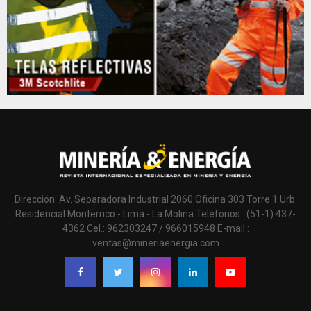
Dirección: Av. Separadora Industrial 2060 Oficina 303 Torre 1 Urb.
Residencial Monterrico - Lima - La Molina Teléfonos.: (51-1) 437-
4362 Cel.: 962303247 / 966015948 E-mail.:
ventas@mineriaenergia.com