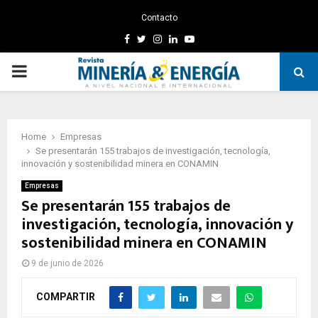
Contacto
Facebook
Twitter
Instagram
Linkedin
Youtube
PRIMARY
MENU
Home
Empresas
Se presentarán 155 trabajos de investigación, tecnología,
innovación y sostenibilidad minera en CONAMIN
Empresas
Se presentarán 155 trabajos de
investigación, tecnología, innovación y
sostenibilidad minera en CONAMIN
9 de junio de 2026
COMPARTIR