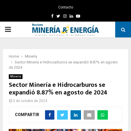
Contacto
Facebook
Twitter
Instagram
Linkedin
Youtube
PRIMARY
MENU
Home
Minería
Sector Minería e Hidrocarburos se expandió 8.87% en agosto
de 2024
Minería
Sector Minería e Hidrocarburos se
expandió 8.87% en agosto de 2024
3 de octubre de 2024
COMPARTIR